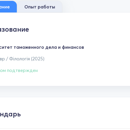
ание
Опыт работы
зование
ситет таможенного дела и финансов
р / Філологія (2025)
ом подтвержден
ндарь