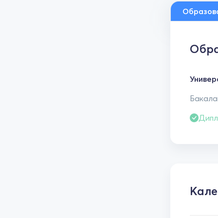
Образов
Обра
Универ
Бакалав
Дипл
Кале