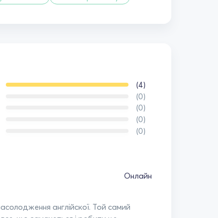
(4)
(0)
(0)
(0)
(0)
Онлайн
 насолодження англійскої. Той самий