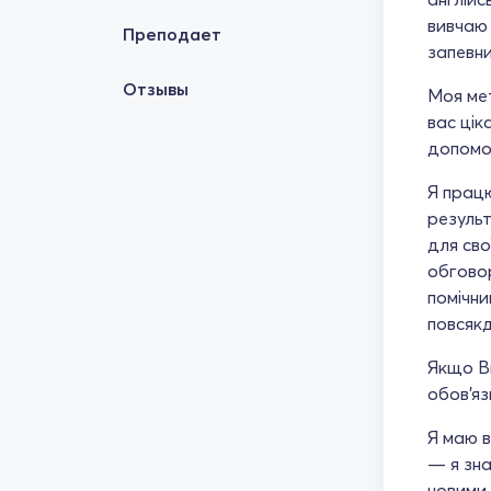
вивчаю
Преподает
запевни
Отзывы
Моя мет
вас цік
допомог
Я працю
результ
для сво
обговор
помічни
повсякд
Якщо Ви
обов'яз
Я маю в
— я зна
новими 