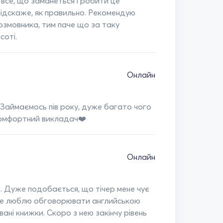
 все, що заманеться і робити це
 підскаже, як правильно. Рекомендую
озмовника, тим паче що за таку
соті.
Онлайн
🥰 Займаємось пів року, дуже багато чого
комфортний викладач❤️
Онлайн
в. Дуже подобається, що тічер мене чує
дуже люблю обговорювати английською
ані книжки. Скоро з нею закінчу рівень