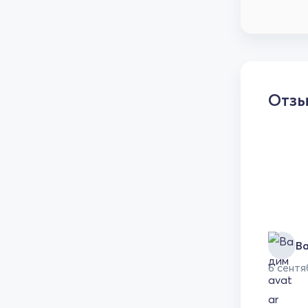
Отз
В
6 сентя