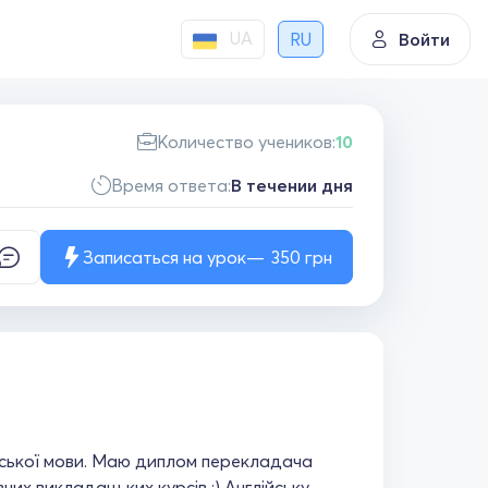
UA
RU
Войти
Количество учеников:
10
Время ответа:
В течении дня
Записаться на урок
350
грн
ійської мови. Маю диплом перекладача
зних викладацьких курсів :) Англійську