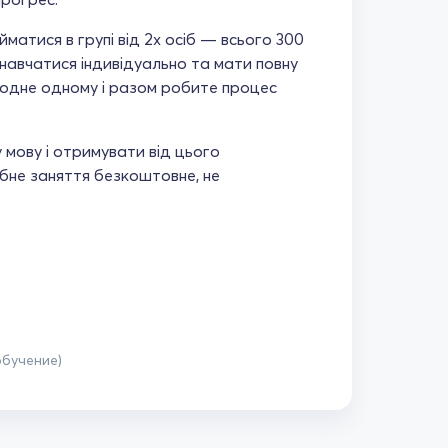
йматися в групі від 2х осіб — всього 300
навчатися індивідуально та мати повну
те одне одному і разом робите процес
мову і отримувати від цього
бне заняття безкоштовне, не
обучение)