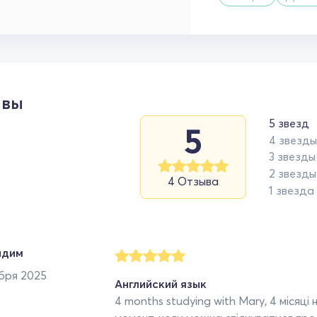
ывы
5 звезд
5
4 звезды
3 звезды
2 звезды
4 Отзыва
1 звезда
адим
бря 2025
Английский язык
4 months studying with Mary, 4 місяці