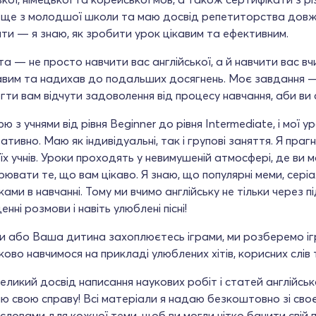
 ще з молодшої школи та маю досвід репетиторства довж
ти — я знаю, як зробити урок цікавим та ефективним.
а — не просто навчити вас англійської, а й навчити вас вч
авим та надихав до подальших досягнень. Моє завдання —
ти вам відчути задоволення від процесу навчання, аби ви 
ю з учнями від рівня Beginner до рівня Intermediate, і мої
ативно. Маю як індивідуальні, так і групові заняття. Я праг
їх учнів. Уроки проходять у невимушеній атмосфері, де ви 
ювати те, що вам цікаво. Я знаю, що популярні меми, сері
ками в навчанні. Тому ми вчимо англійську не тільки через п
енні розмови і навіть улюблені пісні!
 або Ваша дитина захоплюєтесь іграми, ми розберемо ігр
ково навчимося на прикладі улюблених хітів, корисних слів 
еликий досвід написання наукових робіт і статей англійсь
ю свою справу! Всі матеріали я надаю безкоштовно зі своє
словами для кожної теми, щоб ви могли чітко бачити свій 