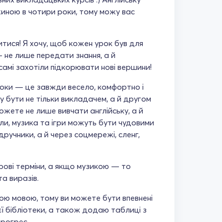
иною в чотири роки, тому можу вас
итися! Я хочу, щоб кожен урок був для
 не лише передати знання, а й
самі захотіли підкорювати нові вершини!
 уроки — це завжди весело, комфортно і
ну бути не тільки викладачем, а й другом
можете не лише вивчати англійську, а й
али, музика та ігри можуть бути чудовими
ідручники, а й через соцмережі, сленг,
ові терміни, а якщо музикою — то
та виразів.
кою мовою, тому ви можете бути впевнені
ї бібліотеки, а також додаю таблиці з
прогрес.