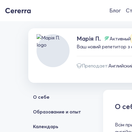
Блог
Ст
Марія П.
Активный
Ваш новий репетитор з а
Преподает:
Английски
О себе
О се
Образование и опыт
Всім пр
Календарь
англійс