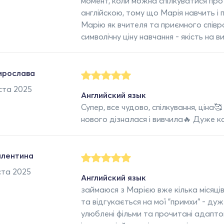
момент, коли можна спілкуватися про
англійскою, тому що Марія навчить і
Марію як вчителя та приємного співр
символічну ціну навчання - якість на ви
ирослава
ста 2025
Английский язык
Супер, все чудово, спілкування, ціна
нового дізналася і вивчила🔥 Дуже 
алентина
ста 2025
Английский язык
займаюся з Марією вже кілька місяці
та відгукається на мої "примхи" - 
улюблені фільми та прочитані адаптов