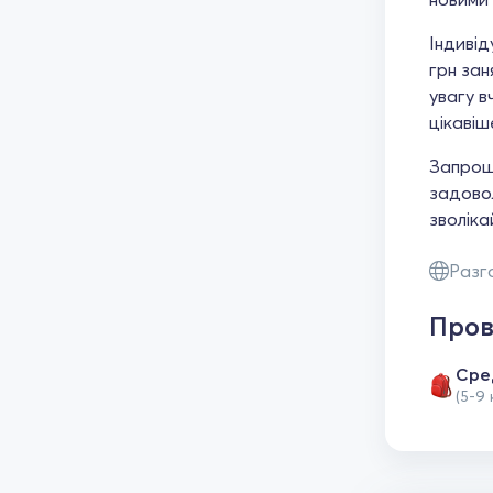
Індивід
грн зан
увагу в
цікавіш
Запрошу
задовол
зволіка
Разг
Пров
Сре
(5-9