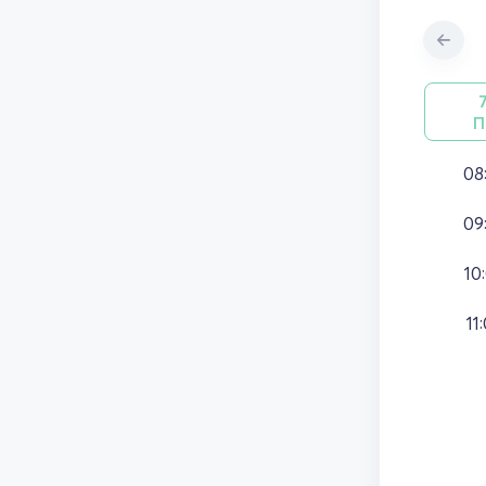
П
08
09
10
11