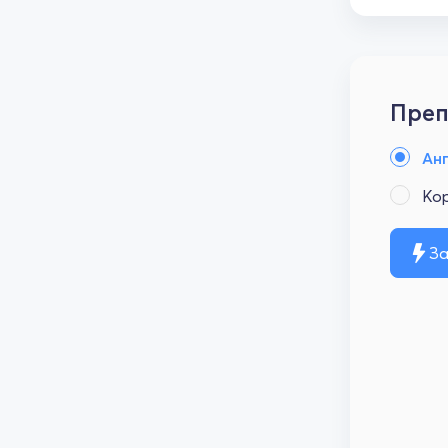
Преп
Анг
Кор
За