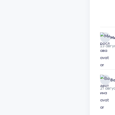
М
23 авгу
В
21 авгу