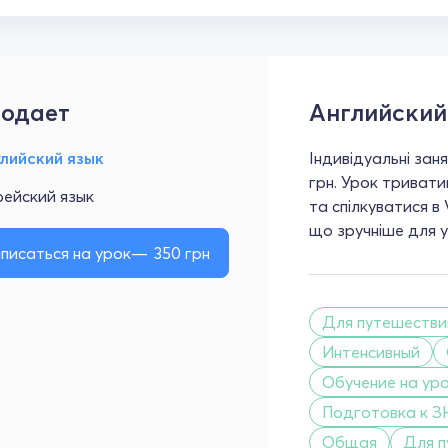
одает
Английский
лийский язык
Індивідуальні занят
грн. Урок триват
ейский язык
та спілкуватися в 
що зручніше для уч
писаться на урок
350
грн
Для путешестви
Интенсивный
Обучение на ур
Подготовка к З
Общая
Для п