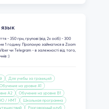
 язык
тя - 350 грн, групові (від 2х осіб) - 300
име 1 годину. Пропоную займатися в Zoom
Viber чи Telegram - в залежності від того,
нів :)
й
Для учебы за границей
Обучение на уровне A1
овне A2
Обучение на уровне B1
НО / НМТ
Школьная программа
утешествий
Разговорный клуб