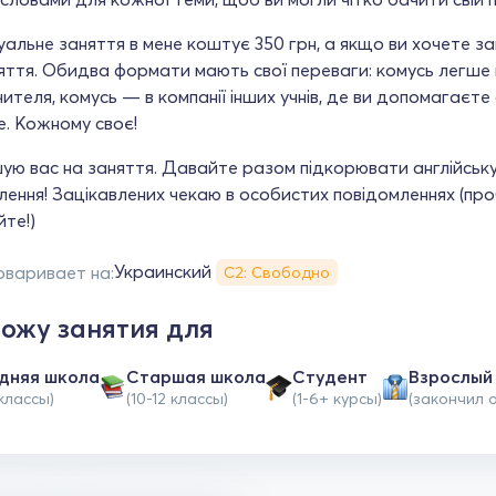
уальне заняття в мене коштує 350 грн, а якщо ви хочете за
яття. Обидва формати мають свої переваги: комусь легше 
чителя, комусь — в компанії інших учнів, де ви допомагає
е. Кожному своє!
ю вас на заняття. Давайте разом підкорювати англійську 
ення! Зацікавлених чекаю в особистих повідомленнях (про
йте!)
Украинский
оваривает на:
С2: Свободно
ожу занятия для
дняя школа
Cтаршая школа
Студент
Взрослый
 классы)
(10-12 классы)
(1-6+ курсы)
(закончил 