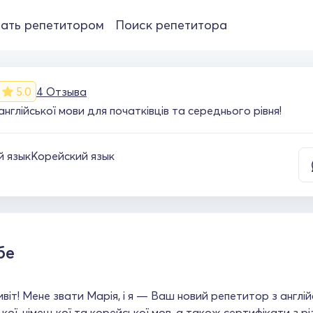
ать репетитором
Поиск репетитора
5.0
4 Отзыва
нглійської мови для початківців та середнього рівня!
й язык
Корейский язык
бе
ивіт! Мене звати Марія, і я — Ваш новий репетитор з англ
ької, німецької та корейської мов, а також сертифікати з рі