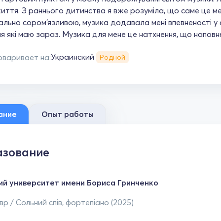
иття. З раннього дитинства я вже розуміла, що саме це м
льно сором’язливою, музика додавала мені впевненості у 
ня які маю зараз. Музика для мене це натхнення, що напо
Украинский
оваривает на:
Родной
ание
Опыт работы
зование
ий университет имени Бориса Гринченко
р / Сольний спів, фортепіано (2025)