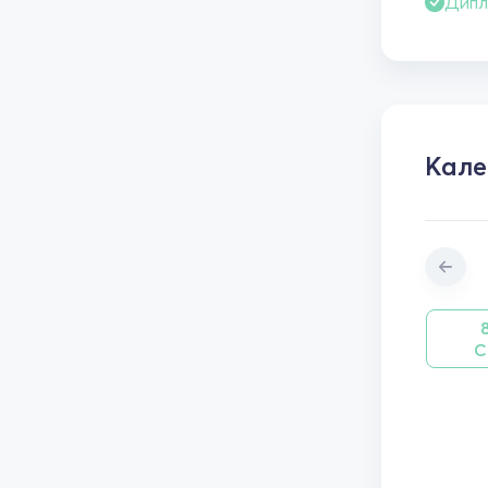
Дипл
Кале
С