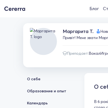
Блог
Ст
Маргарита Т.
Нов
Привіт! Мене звати Марг
Преподает:
Вокал
Игр
О себе
О се
Образование и опыт
В 6 рок
Календарь
стало с