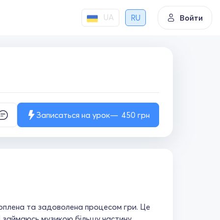
UA
RU
Войти
Записаться на урок
450
грн
хоплена та задоволена процесом гри. Це
Я займаюсь музикою більшу частину