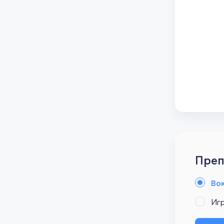
Преп
Во
Иг