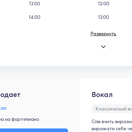
13:00
12:00
14:00
13:00
Развернуть
одает
Вокал
кал
Классический в
ра на фортепиано
Спів вчить виразн
виражати себе че