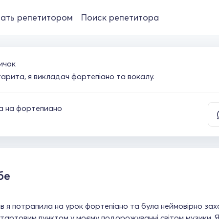
ать репетитором
Поиск репетитора
ичок
арита, я викладач фортепіано та вокалу.
а на фортепиано
бе
ів я потрапила на урок фортепіано та була неймовірно за
тартовим пунктом у моєму подорожуванні світом музики. 