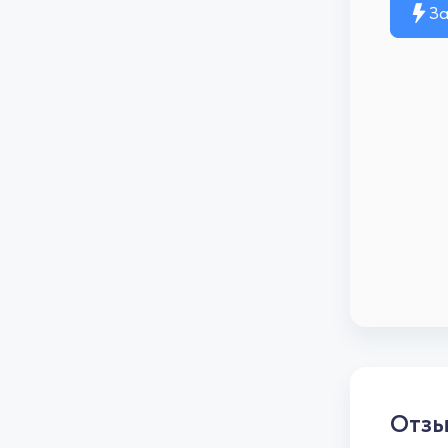
За
Отз