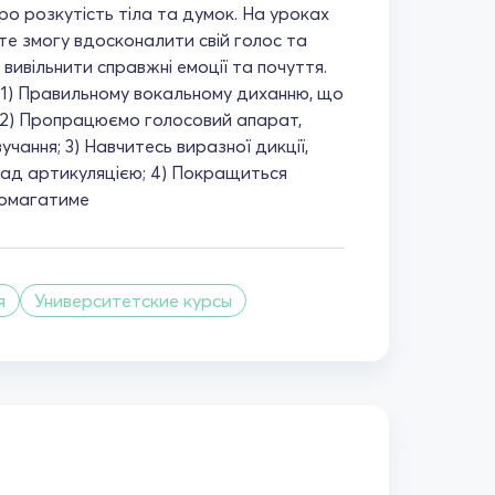
ро розкутість тіла та думок. На уроках
те змогу вдосконалити свій голос та
 вивільнити справжні емоції та почуття.
 1) Правильному вокальному диханню, що
і; 2) Пропрацюємо голосовий апарат,
чання; 3) Навчитесь виразної дикції,
ад артикуляцією; 4) Покращиться
помагатиме
я
Университетские курсы