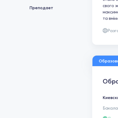
свого ж
Преподает
максима
та вмін
Разг
Образов
Обра
Киевск
Бакалав