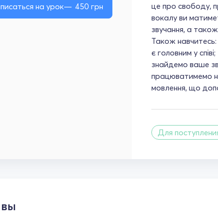
це про свободу, п
писаться на урок
450
грн
вокалу ви матиме
звучання, а також
Також навчитесь:
є головним у спів
знайдемо ваше зву
працюватимемо н
мовлення, що до
Для поступлени
ывы