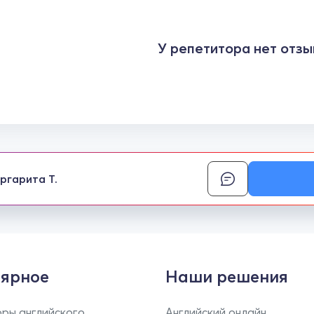
У репетитора нет отзы
ргарита Т.
ярное
Наши решения
ры английского
Английский онлайн