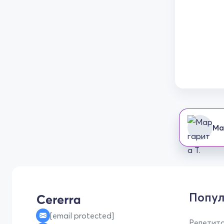
Ма
Попул
[email protected]
Репетито