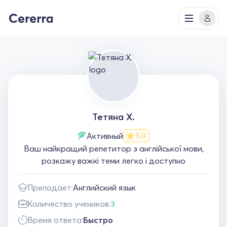
Тетяна Х.
Активный
5.0
Ваш найкращий репетитор з англійської мови,
розкажу важкі теми легко і доступно
Преподает:
Английский язык
Количество учеников:
3
Время ответа:
Быстро