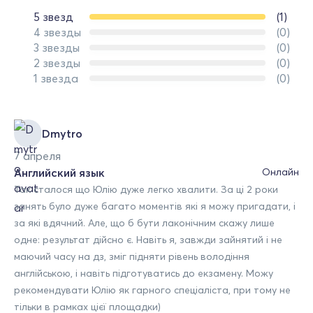
5 звезд
(1)
4 звезды
(0)
3 звезды
(0)
2 звезды
(0)
1 звезда
(0)
Dmytro
7 апреля
Английский язык
Онлайн
Так сталося що Юлію дуже легко хвалити. За ці 2 роки
занять було дуже багато моментів які я можу пригадати, і
за які вдячний. Але, що б бути лаконічним скажу лише
одне: результат дійсно є. Навіть я, завжди зайнятий і не
маючий часу на дз, зміг підняти рівень володіння
англійською, і навіть підготуватись до екзамену. Можу
рекомендувати Юлію як гарного спеціаліста, при тому не
тільки в рамках цієї площадки)