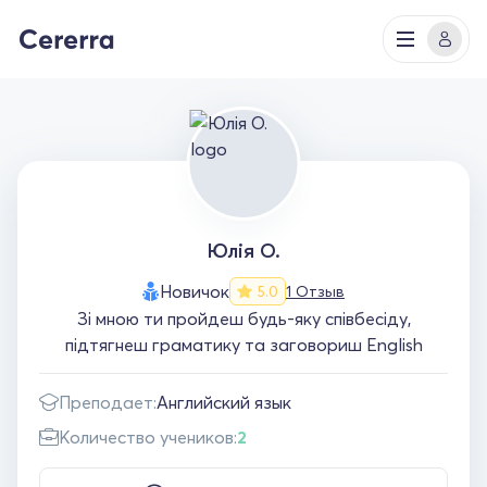
Юлія О.
Новичок
1 Отзыв
5.0
Зі мною ти пройдеш будь-яку співбесіду,
підтягнеш граматику та заговориш English
Преподает:
Английский язык
Количество учеников:
2