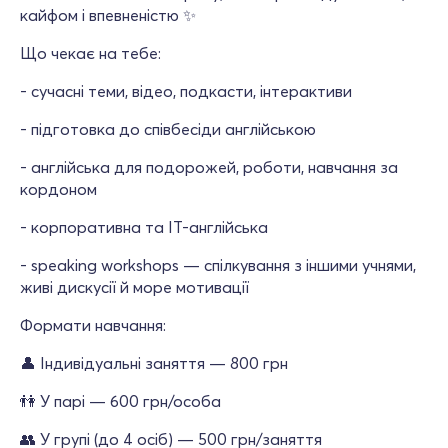
кайфом і впевненістю ✨
Що чекає на тебе:
- сучасні теми, відео, подкасти, інтерактиви
- підготовка до співбесіди англійською
- англійська для подорожей, роботи, навчання за
кордоном
- корпоративна та IT-англійська
- speaking workshops — спілкування з іншими учнями,
живі дискусії й море мотивації
Формати навчання:
👤 Індивідуальні заняття — 800 грн
👫 У парі — 600 грн/особа
👥 У групі (до 4 осіб) — 500 грн/заняття