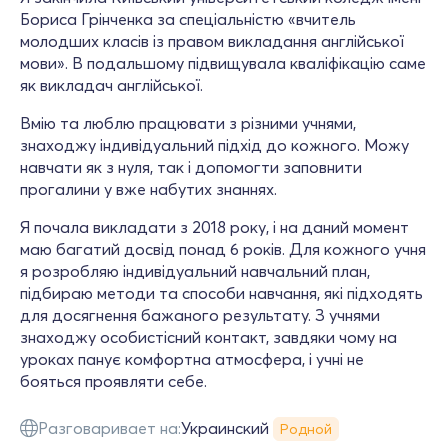
Бориса Грінченка за спеціальністю «вчитель
молодших класів із правом викладання англійської
мови». В подальшому підвищувала кваліфікацію саме
як викладач англійської.
Вмію та люблю працювати з різними учнями,
знаходжу індивідуальний підхід до кожного. Можу
навчати як з нуля, так і допомогти заповнити
прогалини у вже набутих знаннях.
Я почала викладати з 2018 року, і на даний момент
маю багатий досвід понад 6 років. Для кожного учня
я розробляю індивідуальний навчальний план,
підбираю методи та способи навчання, які підходять
для досягнення бажаного результату. З учнями
знаходжу особистісний контакт, завдяки чому на
уроках панує комфортна атмосфера, і учні не
бояться проявляти себе.
Разговаривает на:
Украинский
Родной