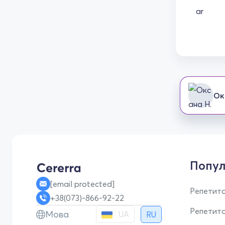
Ок
Попул
[email protected]
Репетито
+38(073)-866-92-22
Репетит
Мова
UA
RU