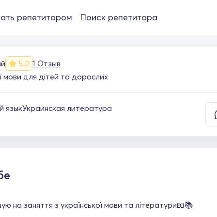
ать репетитором
Поиск репетитора
ый
5.0
1 Отзыв
ї мови для дітей та дорослих
й язык
Украинская литература
бе
ю на заняття з української мови та літератури📖📚