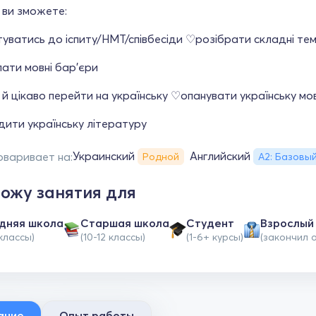
 ви зможете:
уватись до іспиту/НМТ/співбесіди ♡розібрати складні те
ати мовні бар'єри
й цікаво перейти на українську ♡опанувати українську мов
дити українську літературу
Украинский
Английский
оваривает на:
Родной
А2: Базовы
ожу занятия для
дняя школа
Cтаршая школа
Студент
Взрослый
 классы)
(10-12 классы)
(1-6+ курсы)
(закончил 
ание
Опыт работы