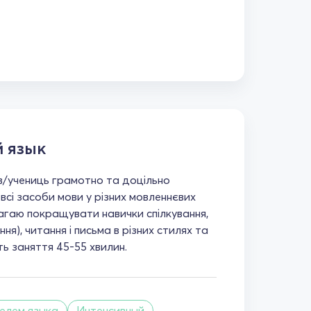
 язык
ів/учениць грамотно та доцільно
всі засоби мови у різних мовленнєвих
агаю покращувати навички спілкування,
ня), читання і письма в різних стилях та
ь заняття 45-55 хвилин.
телем языка
Интенсивный