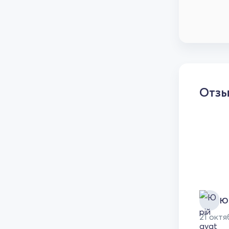
Отз
Ю
21 октя