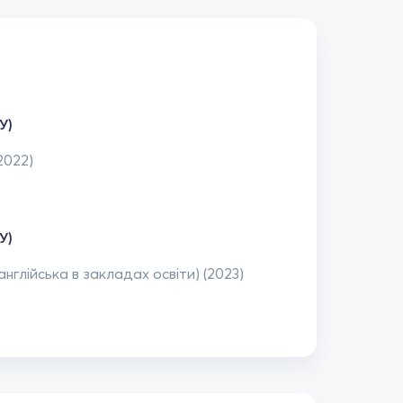
У)
2022)
У)
нглійська в закладах освіти) (2023)