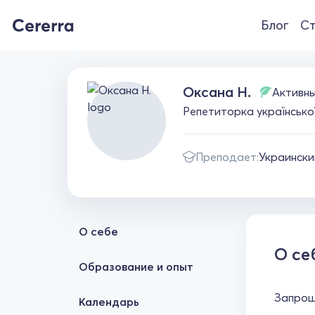
Блог
Ст
Оксана Н.
Активн
Репетиторка українсько
Преподает:
Украински
О себе
О се
Образование и опыт
Запрошу
Календарь