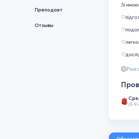
Зі мною
Преподает
♡підгот
Отзывы
♡подол
♡легко 
♡дослі
Разг
Пров
Сре
(5-9
Образов