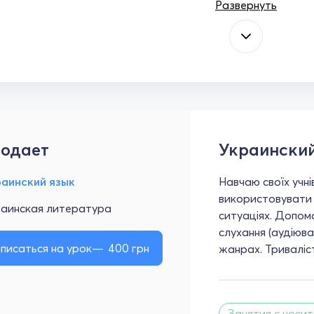
Развернуть
одает
Украинский
раинский язык
Навчаю своїх учн
використовувати 
раинская литература
ситуаціях. Допом
слухання (аудіюван
писаться на урок
400
грн
жанрах. Триваліст
Занятия с носи