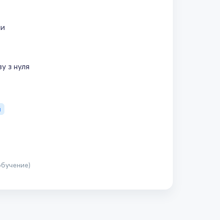
ми
у з нуля
й
обучение)