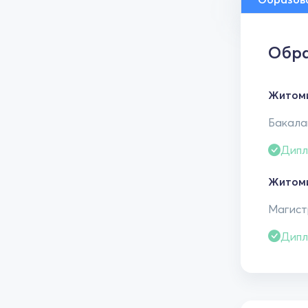
Обра
Житоми
Бакалав
Дипл
Житоми
Магистр
Дипл