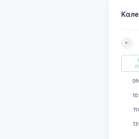
Кале
П
09
10
11
13