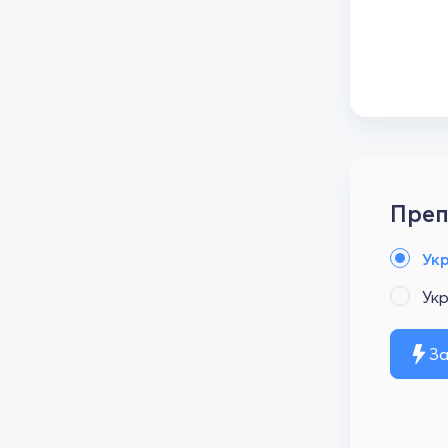
Преп
Ук
Ук
За