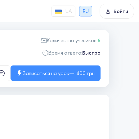
UA
RU
Войти
Количество учеников:
6
Время ответа:
Быстро
Записаться на урок
400
грн