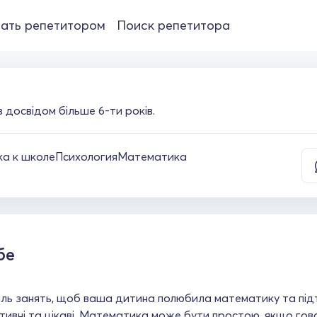
ать репетитором
Поиск репетитора
досвідом більше 6-ти років.
а к школе
Психология
Математика
бе
ль занять, щоб ваша дитина полюбила математику та підт
тивні та цікаві. Математика може бути простою, якщо гов