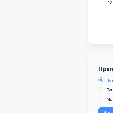
12
Преп
По
Пс
Ма