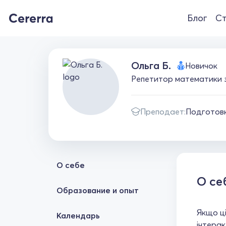
Блог
Ст
Ольга Б.
Новичок
Репетитор математики з 
Преподает:
Подготовк
О себе
О се
Образование и опыт
Якщо ці
Календарь
інтерак