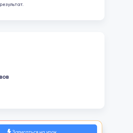
результат.
вов
Записаться на урок