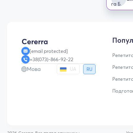
Попул
[email protected]
Репетито
+38(073)-866-92-22
Репетит
Мова
UA
RU
Репетито
Подгото