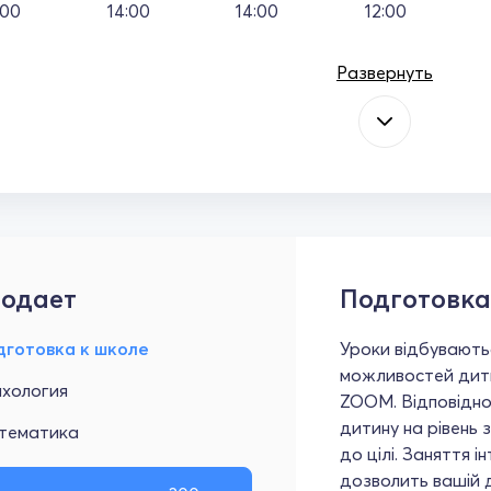
:00
14:00
14:00
12:00
Развернуть
одает
Подготовка
дготовка к школе
Уроки відбуваютьс
можливостей дити
ихология
ZOOM. Відповідно
дитину на рівень 
тематика
до цілі. Заняття і
дозволить вашій д