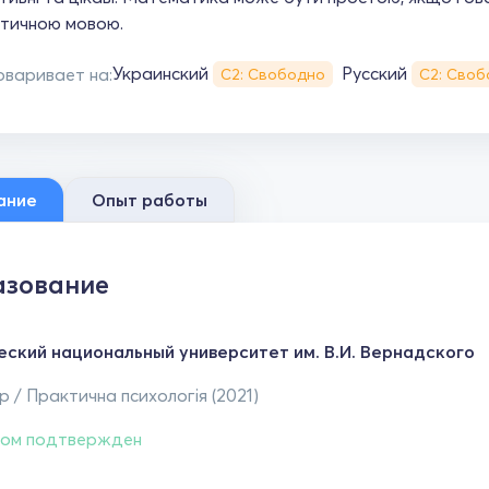
тичною мовою.
Украинский
Русский
оваривает на:
С2: Свободно
С2: Своб
ание
Опыт работы
зование
еский национальный университет им. В.И. Вернадского
 / Практична психологія (2021)
ом подтвержден