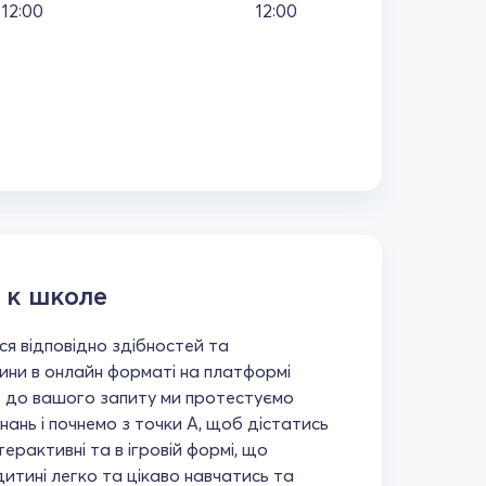
12:00
12:00
 к школе
я відповідно здібностей та
ни в онлайн форматі на платформі
 до вашого запиту ми протестуємо
знань і почнемо з точки А, щоб дістатись
нтерактивні та в ігровій формі, що
итині легко та цікаво навчатись та