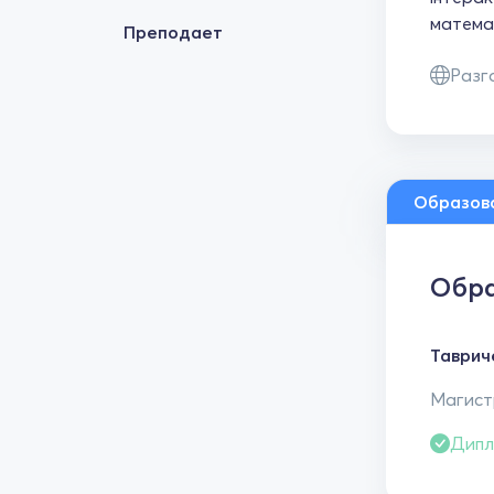
матема
Преподает
Разг
Образов
Обра
Таврич
Магистр
Дипл