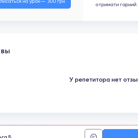
писаться на урок
300
грн
отримати гарний 
ывы
У репетитора нет отзы
ьга Б.