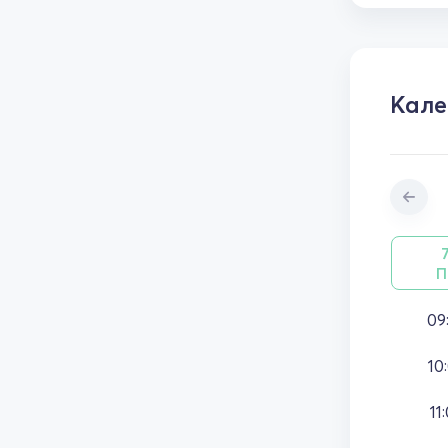
Кале
П
09
10
11