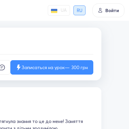
UA
RU
Войти
Записаться на урок
300
грн
ягнула знання то це до мене! Заняття
орити з дітьми зрозумілою