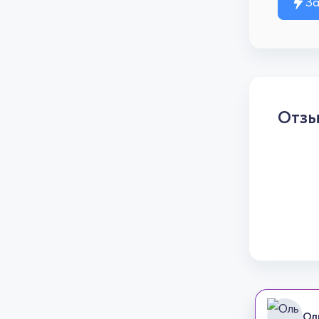
За
Отз
Ол