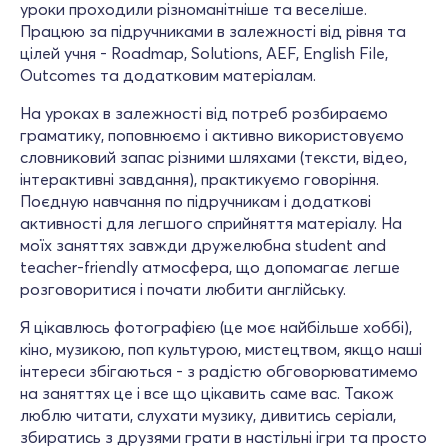
уроки проходили різноманітніше та веселіше.
Працюю за підручниками в залежності від рівня та
цілей учня - Roadmap, Solutions, AEF, English File,
Outcomes та додатковим матеріалам.
На уроках в залежності від потреб розбираємо
граматику, поповнюємо і активно використовуємо
словниковий запас різними шляхами (тексти, відео,
інтерактивні завдання), практикуємо говоріння.
Поєдную навчання по підручникам і додаткові
активності для легшого сприйняття матеріалу. На
моїх заняттях завжди дружелюбна student and
teacher-friendly атмосфера, що допомагає легше
розговоритися і почати любити англійську.
Я цікавлюсь фотографією (це моє найбільше хоббі),
кіно, музикою, поп культурою, мистецтвом, якщо наші
інтереси збігаються - з радістю обговорюватимемо
на заняттях це і все що цікавить саме вас. Також
люблю читати, слухати музику, дивитись серіали,
збиратись з друзями грати в настільні ігри та просто