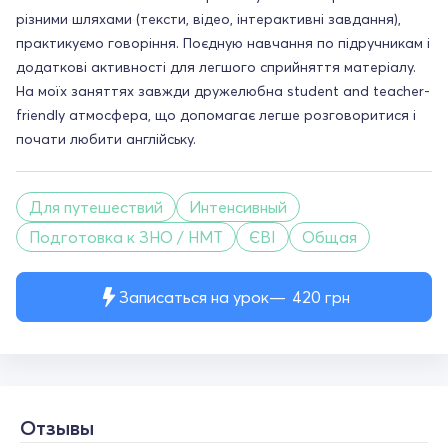
різними шляхами (тексти, відео, інтерактивні завдання),
практикуємо говоріння. Поєдную навчання по підручникам і
додаткові активності для легшого сприйняття матеріалу.
На моїх заняттях завжди дружелюбна student and teacher-
friendly атмосфера, що допомагає легше розговоритися і
почати любити англійську.
Для путешествий
Интенсивный
Подготовка к ЗНО / НМТ
ЄВІ
Общая
Записаться на урок
420
грн
Отзывы