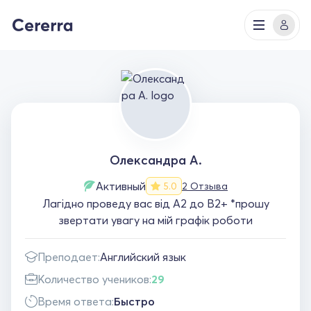
Олександра А.
Активный
2 Отзыва
5.0
Лагідно проведу вас від А2 до В2+ *прошу
звертати увагу на мій графік роботи
Преподает:
Английский язык
Количество учеников:
29
Время ответа:
Быстро