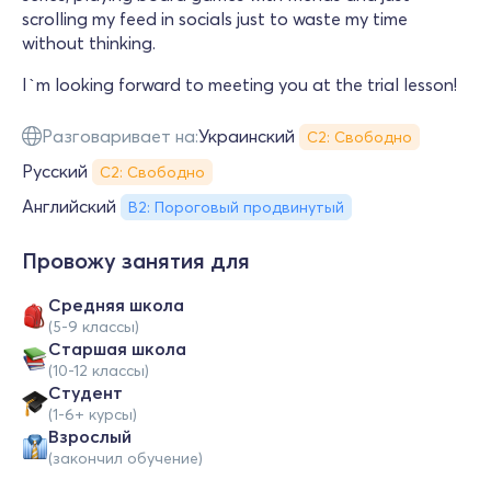
scrolling my feed in socials just to waste my time
without thinking.
I`m looking forward to meeting you at the trial lesson!
Разговаривает на:
Украинский
С2: Свободно
Русский
С2: Свободно
Английский
B2: Пороговый продвинутый
Провожу занятия для
Средняя школа
(5-9 классы)
Cтаршая школа
(10-12 классы)
Студент
(1-6+ курсы)
Взрослый
(закончил обучение)