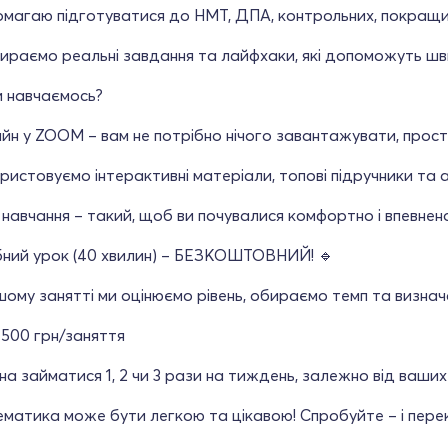
омагаю підготуватися до НМТ, ДПА, контрольних, покращи
ираємо реальні завдання та лайфхаки, які допоможуть шв
и навчаємось?
йн у ZOOM – вам не потрібно нічого завантажувати, прос
ристовуємо інтерактивні матеріали, топові підручники та
 навчання – такий, щоб ви почувалися комфортно і впевне
бний урок (40 хвилин) – БЕЗКОШТОВНИЙ! 🔹
ому занятті ми оцінюємо рівень, обираємо темп та визнач
: 500 грн/заняття
а займатися 1, 2 чи 3 рази на тиждень, залежно від ваших
матика може бути легкою та цікавою! Спробуйте – і пере