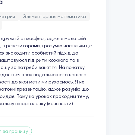
а
метрия
Элементарная математика
 дружній атмосфері, адже я мала свій
 з репетиторами, і розумію наскільки це
я знаходити особистий підхід до
длаштовуюся під ритм кожного та з
ношу за потреби заняття. На початку
ладається план подальношого нашого
ості до якої мети ми рухаємось. Я не
отонні презентацію, адже розумію що
идає. Тому на уроках проходим тему,
уальну шпаргалочку (конспекти)
я за границу