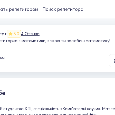
ать репетитором
Поиск репетитора
ерт
5.0
4 Отзыва
титорка з математики, з якою ти полюбиш математику!
ка
бе
 Я студентка КПІ, спеціальність «Комп’ютерні науки». Мате
я магія чисел, яку я допоможу вам розкрити! 🧠✨