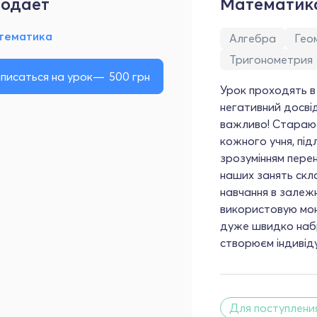
одает
Математик
тематика
Алгебра
Гео
Тригонометрия
писаться на урок
500
грн
Урок проходять в
негативний досвід
важливо! Стараюс
кожного учня, пі
зрозумінням пере
наших занять ск
навчання в залежн
використовую мон
дуже швидко набр
створюєм індивід
Для поступлени