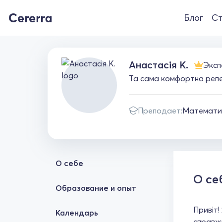
Блог
Ст
Анастасія К.
Эксп
Та сама комфортна репе
Преподает:
Математи
О себе
О се
Образование и опыт
Привіт!
Календарь
справжн