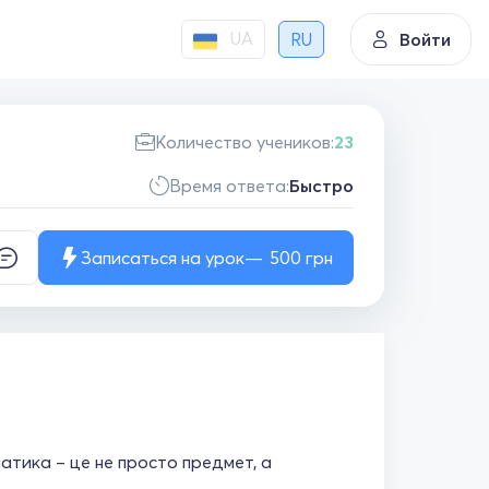
UA
RU
Войти
Количество учеников:
23
Время ответа:
Быстро
Записаться на урок
500
грн
матика – це не просто предмет, а