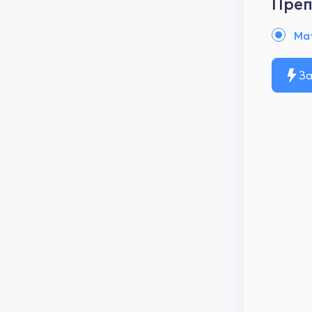
Преп
Ма
За