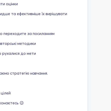
ти оцінки
идше та ефективніше їх вирішувати
то переходите за посиланням
 авторські методики
но рухалися до мети
аємо стратегію навчання.
 цілей
конаєтесь 😉