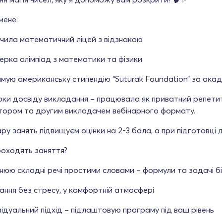
мене:
нчила математичний ліцей з відзнакою
ерка олімпіад з математики та фізики
мую американську стипендію “Suturak Foundation” за акад
оки досвіду викладання – працювала як приватний репетито
тором та другим викладачем вебінарного формату.
ару занять підвищуєм оцінки на 2-3 бала, а при підготовці 
роходять заняття?
нюю складні речі простими словами – формули та задачі б
ання без стресу, у комфортній атмосфері
відуальний підхід – підлаштовую програму під ваш рівень