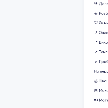
🎯 Доп
🎯 Розб
💡 Як м
📍 Онла
📍 Вико
📍 Темп
🔹 Про
На перш
💰 Ціна
📅 Можн
📢 Мате