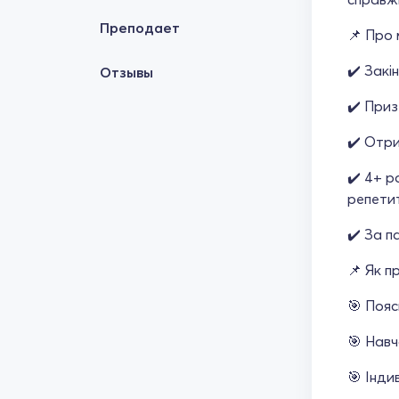
Преподает
📌 Про 
✔️ Закі
Отзывы
✔️ Приз
✔️ Отри
✔️ 4+ р
репети
✔️ За п
📌 Як п
🎯 Пояс
🎯 Навч
🎯 Інди