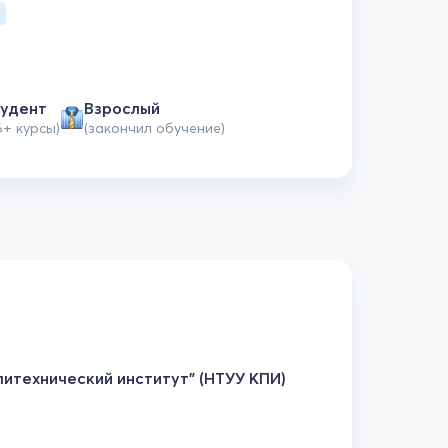
удент
Взрослый
6+ курсы)
(закончил обучение)
итехнический институт" (НТУУ КПИ)