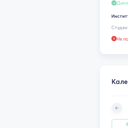
Дипл
Инстит
Студент
Не п
Кале