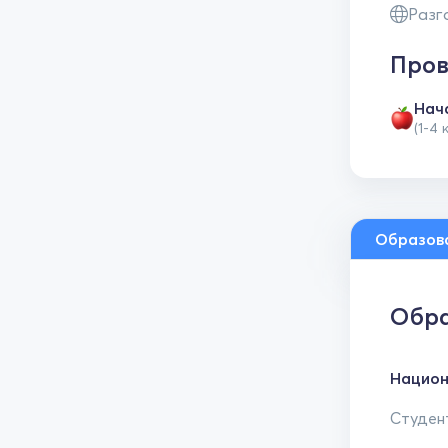
Разг
Пров
Нач
(1-4 
Образов
Обра
Национ
Студент