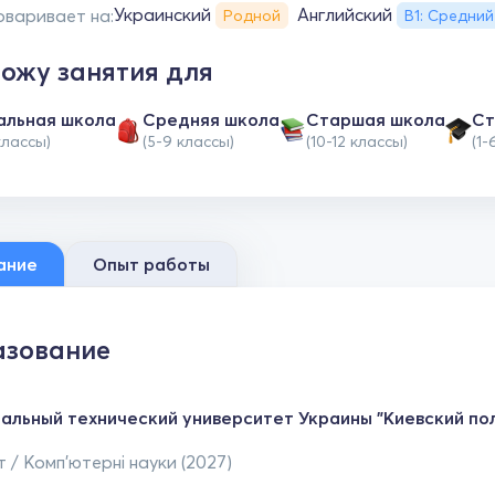
Украинский
Английский
оваривает на:
Родной
В1: Средний
ожу занятия для
альная школа
Средняя школа
Cтаршая школа
Ст
классы)
(5-9 классы)
(10-12 классы)
(1-
ание
Опыт работы
зование
альный технический университет Украины "Киевский пол
 / Комп’ютерні науки (2027)