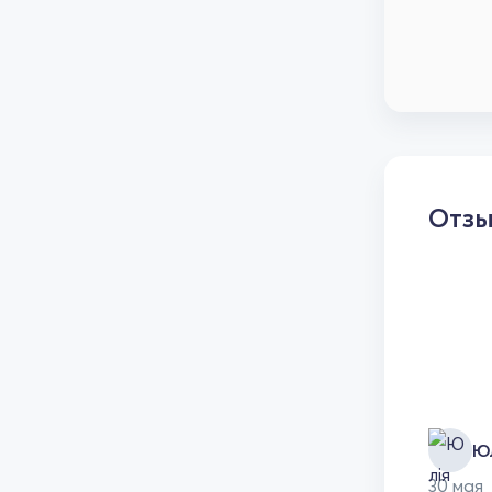
Отз
Ю
30 мая