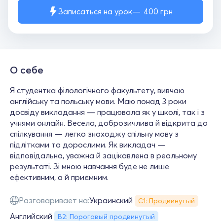
Записаться на урок
400
грн
О себе
Я студентка філологічного факультету, вивчаю
англійську та польську мови. Маю понад 3 роки
досвіду викладання — працювала як у школі, так і з
учнями онлайн. Весела, доброзичлива й відкрита до
спілкування — легко знаходжу спільну мову з
підлітками та дорослими. Як викладач —
відповідальна, уважна й зацікавлена в реальному
результаті. Зі мною навчання буде не лише
ефективним, а й приємним.
Разговаривает на:
Украинский
С1: Продвинутый
Английский
B2: Пороговый продвинутый