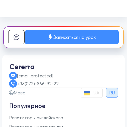
Записаться на урок
[email protected]
+38(073)-866-92-22
UA
Мова
RU
Популярное
Репетиторы английского
Репетиторы математики