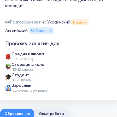
команди!
Разговаривает на:
Украинский
Родной
Английский
В1: Средний
Провожу занятия для
Средняя школа
(5-9 классы)
Cтаршая школа
(10-12 классы)
Студент
(1-6+ курсы)
Взрослый
(закончил обучение)
Образование
Опыт работы