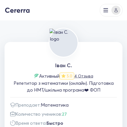
Іван С.
Активный
4 Отзыва
5.0
Репетитор з математики (онлайн). Підготовка
до НМТ/шкільна програма❤️ ФОП
Преподает:
Математика
Количество учеников:
27
Время ответа:
Быстро