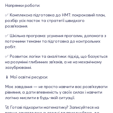
Напрямки роботи:
✅ Комплексна підготовка до НМТ: покроковий план,
розбір усіх пасток та стратегії швидкого
розв’язання.
✅ Шкільна програма: усунення прогалин, допомога з
поточними темами та підготовка до контрольних
робіт.
✅ Розвиток логіки та аналітики: підхід, що базується
на розумінні глибинних зв'язків, а не на механічному
зазубрюванні.
📱 Мої освітні ресурси:
Моє завдання — не просто навчити вас розв’язувати
рівняння, а дати впевненість у своїх силах і навчити
логічно мислити в будь-якій ситуації.
🚀 Готові підкорити математику? Записуйтеся на
перше заняття вже сьогодні та приєднуйтесь до