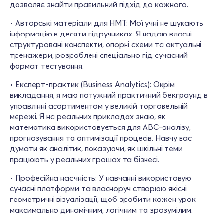
дозволяє знайти правильний підхід до кожного.
• Авторські матеріали для НМТ: Мої учні не шукають
інформацію в десяти підручниках. Я надаю власні
структуровані конспекти, опорні схеми та актуальні
тренажери, розроблені спеціально під сучасний
формат тестування.
• Експерт-практик (Business Analytics): Окрім
викладання, я маю потужний практичний бекграунд в
управлінні асортиментом у великій торговельній
мережі. Я на реальних прикладах знаю, як
математика використовується для ABC-аналізу,
прогнозування та оптимізації процесів. Навчу вас
думати як аналітик, показуючи, як шкільні теми
працюють у реальних грошах та бізнесі.
• Професійна наочність: У навчанні використовую
сучасні платформи та власноруч створюю якісні
геометричні візуалізації, щоб зробити кожен урок
максимально динамічним, логічним та зрозумілим.