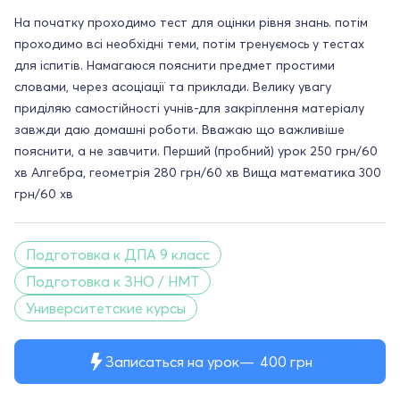
На початку проходимо тест для оцінки рівня знань. потім
проходимо всі необхідні теми, потім тренуємось у тестах
для іспитів. Намагаюся пояснити предмет простими
словами, через асоціації та приклади. Велику увагу
приділяю самостійності учнів-для закріплення матеріалу
завжди даю домашні роботи. Вважаю що важливіше
пояснити, а не завчити. Перший (пробний) урок 250 грн/60
хв Алгебра, геометрія 280 грн/60 хв Вища математика 300
грн/60 хв
Подготовка к ДПА 9 класс
Подготовка к ЗНО / НМТ
Университетские курсы
Записаться на урок
400
грн