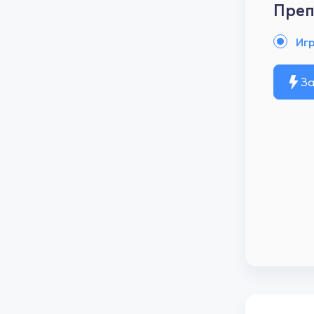
Преп
Игр
За