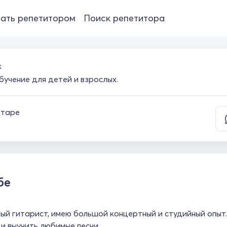
ать репетитором
Поиск репетитора
к
бучение для детей и взрослых.
итаре
бе
ый гитарист, имею большой концертный и студийный опыт.
 и выучить любимые песни.