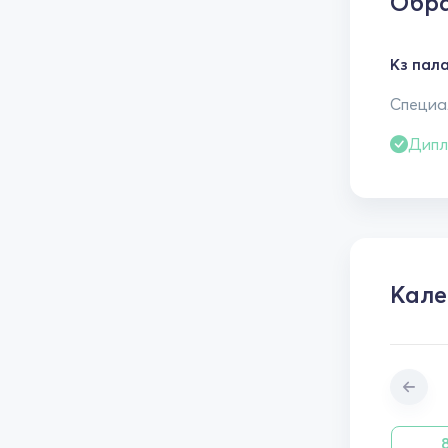
Обра
Кз пала
Специал
Дипл
Кале