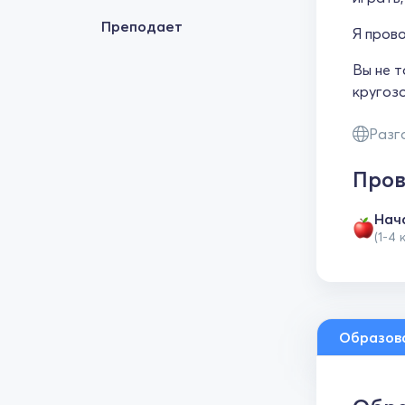
Преподает
Я пров
Вы не т
кругозо
Разг
Пров
Нач
(1-4 
Образов