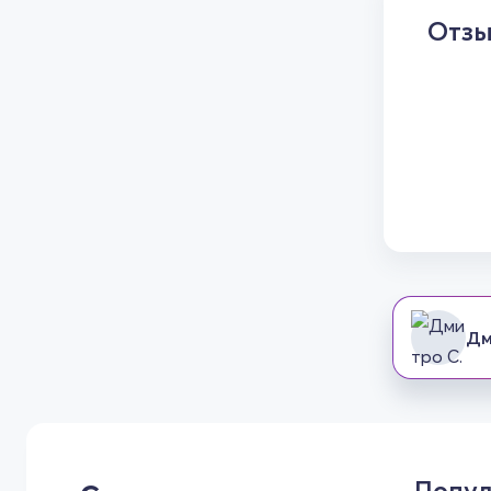
Отз
Дм
Попул