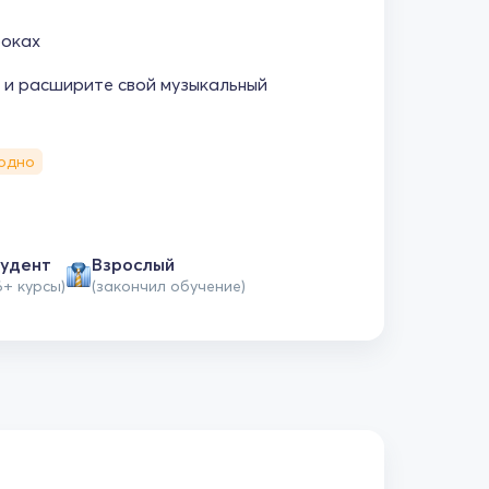
роках
но и расширите свой музыкальный
одно
удент
Взрослый
6+ курсы)
(закончил обучение)