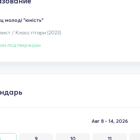
зование
ц молоді "юність"
ист / Класс гітари (2023)
ом подтвержден
ндарь
Авг 8 - 14, 2026
8
9
10
11