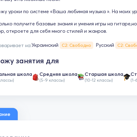
ожу уроки по системе «Ваша любимая музыка ». На моих у
олько получите базовые знания и умения игры на гитаре,
р, откроете для себя много стилей и жанров.
Украинский
Русский
оваривает на:
С2: Свободно
С2: Своб
ожу занятия для
альная школа
Средняя школа
Cтаршая школа
Ст
классы)
(5-9 классы)
(10-12 классы)
(1-
ание