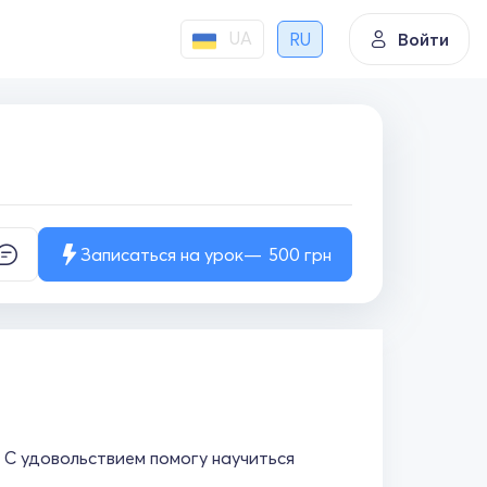
UA
RU
Войти
Записаться на урок
500
грн
 С удовольствием помогу научиться