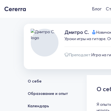
Блог
Ст
Дмитро С.
Новичо
Уроки игры на гитаре. О
Преподает:
Игра на г
О себе
О се
Образование и опыт
Я опытн
Календарь
играть,