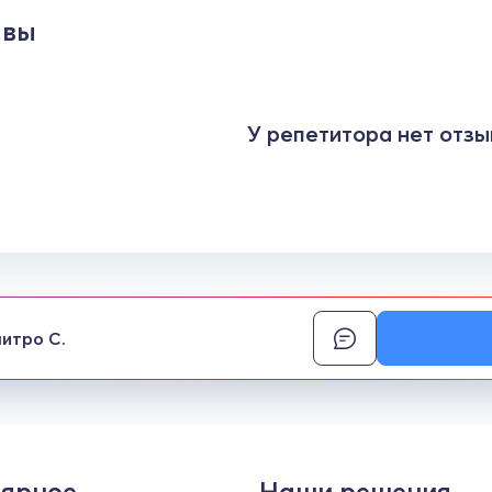
ывы
У репетитора нет отзы
итро С.
ярное
Наши решения