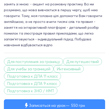
занять зі мною: - акцент на розмовну практику. Всі ми
розуміємо, що мова вивчається в першу чергу, щоб нею
говорити. Тому, моя головна цілі допомогти Вам говорити
англійською, а не просто вчити тисячі слів та правил -
заняття на інтерактивній платформі - детальний розбір
помилок та ілюстрація правил прикладами, що легко
запам'ятовуються - індивідуальний підхід. Побудова
навчання відбувається відпо
Для поступления за границу
Для путешествий
Для учебы за границей
Интенсивный
Подготовка к ДПА 11 класс
Подготовка к ДПА 9 класс
Подготовка к ЗНО / НМТ
Записаться на урок
550
грн