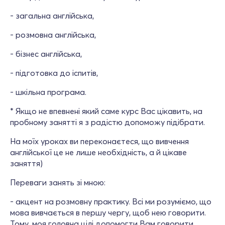
- загальна англійська,
- розмовна англійська,
- бізнес англійська,
- підготовка до іспитів,
- шкільна програма.
* Якщо не впевнені який саме курс Вас цікавить, на
пробному занятті я з радістю допоможу підібрати.
На моїх уроках ви переконаєтеся, що вивчення
англійської це не лише необхідність, а й цікаве
заняття)
Переваги занять зі мною:
- акцент на розмовну практику. Всі ми розуміємо, що
мова вивчається в першу чергу, щоб нею говорити.
Тому, моя головна цілі допомогти Вам говорити