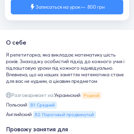
Записаться на урок
800
грн
О себе
Я репетиторка, яка викладає математику шість
років. Знаходжу особистий підхід до кожного учня і
підлаштовую уроки під кожного індивідуально.
Впевнена, що на наших заняттях математика стане
для вас не нудним, а цікавим предметом
Разговаривает на:
Украинский
Родной
Польский
В1: Средний
Английский
B2: Пороговый продвинутый
Провожу занятия для