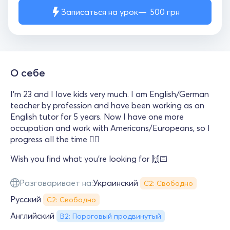
Записаться на урок
500
грн
О себе
I’m 23 and I love kids very much. I am English/German
teacher by profession and have been working as an
English tutor for 5 years. Now I have one more
occupation and work with Americans/Europeans, so I
progress all the time ✌🏻
Wish you find what you’re looking for 🙌🏻
Разговаривает на:
Украинский
С2: Свободно
Русский
С2: Свободно
Английский
B2: Пороговый продвинутый