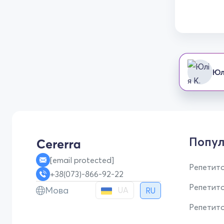
Юл
Попул
[email protected]
Репетито
+38(073)-866-92-22
Репетит
Мова
UA
RU
Репетито