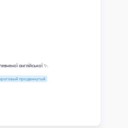
вненої англійської ✨.
Пороговый продвинутый