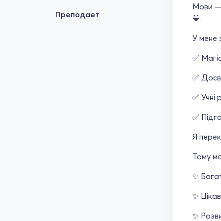
Мови — 
Преподает
💛.
У мене 
✅ Магі
✅ Досв
✅ Учні 
✅ Підго
Я перек
Тому мо
✨ Багат
✨ Цікав
✨ Розви