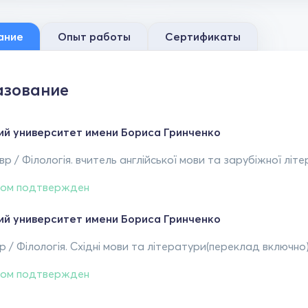
ание
Опыт работы
Сертификаты
зование
ий университет имени Бориса Гринченко
р / Філологія. вчитель англійської мови та зарубіжної літе
ом подтвержден
ий университет имени Бориса Гринченко
 / Філологія. Східні мови та літератури(переклад включно)
ом подтвержден