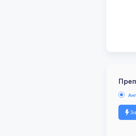
Преп
Анг
За