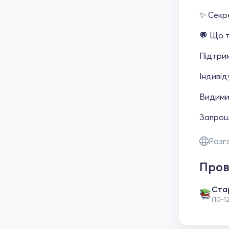
✨ Секр
💬 Що т
Підтрим
Індивід
Видимий
Запрошу
Разг
Пров
Cта
(10-1