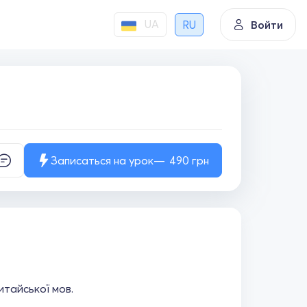
UA
RU
Войти
Записаться на урок
490
грн
итайської мов.