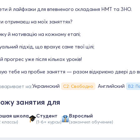
ети й лайфхаки для впевненого складання НМТ та ЗНО.
и отримаєш на моїх заняттях?
ку й мотивацію на кожному етапі;
уальний підхід, що врахує саме твої цілі;
 прогрес уже після кількох уроків!
ю тебе на пробне заняття — разом відкриємо двері до впе
Украинский
Английский
оваривает на:
С2: Свободно
B2: 
ожу занятия для
ршая школа
Студент
Взрослый
2 классы)
(1-6+ курсы)
(закончил обучение)