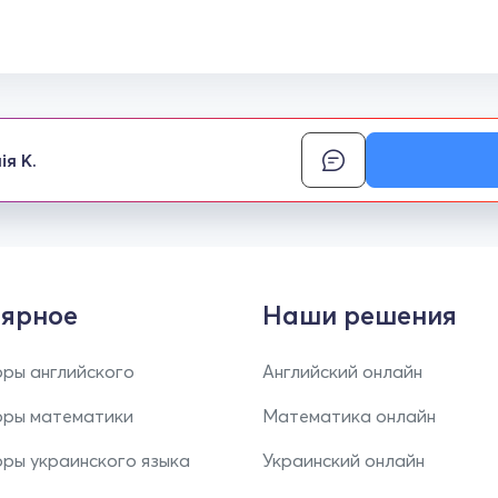
ія К.
ярное
Наши решения
ры английского
Английский онлайн
оры математики
Математика онлайн
ры украинского языка
Украинский онлайн