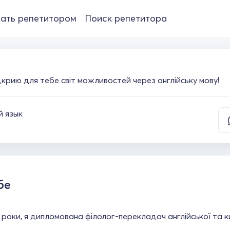
ать репетитором
Поиск репетитора
ідкрию для тебе світ можливостей через англійську мову!
й язык
бе
 роки, я дипломована філолог-перекладач англійської та к