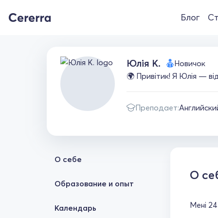
Блог
Ст
Юлія К.
Новичок
🌍 Привітик! Я Юлія — в
Преподает:
Английски
О себе
О се
Образование и опыт
Мені 24
Календарь