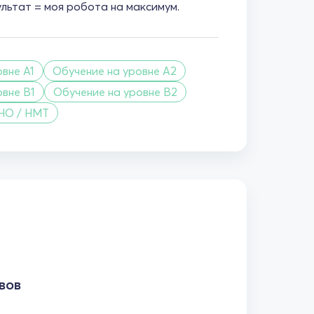
ультат = моя робота на максимум.
вне A1
Обучение на уровне A2
овне B1
Обучение на уровне B2
НО / НМТ
вов