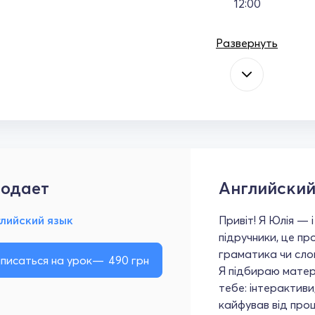
12:00
Развернуть
одает
Английский
лийский язык
Привіт! Я Юлія — і
підручники, це пр
граматика чи слова
писаться на урок
490
грн
Я підбираю матер
тебе: інтерактиви,
кайфував від про