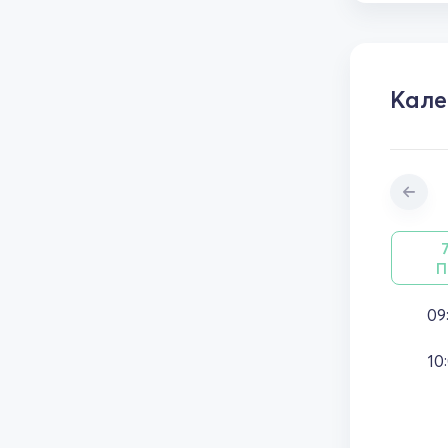
Кале
П
09
10