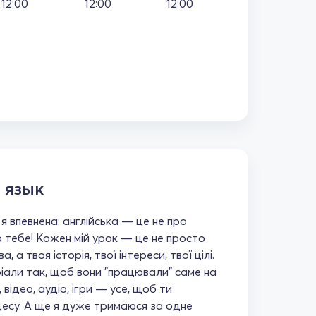
12:00
12:00
12:00
 язык
 я впевнена: англійська — це не про
о тебе! Кожен мій урок — це не просто
, а твоя історія, твої інтереси, твої цілі.
іали так, щоб вони "працювали" саме на
 відео, аудіо, ігри — усе, щоб ти
цесу. А ще я дуже тримаюся за одне