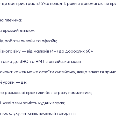
це моя пристрасть! Уже понад 4 роки я допомагаю не прос
за плечима:
стерський диплом;
ід роботи онлайн та офлайн;
різного віку — від малюків (4+) до дорослих 60+
товка до ЗНО та НМТ з англійської мови.
онана: кожен може освоїти англійську, якщо заняття прин
ї уроки — це:
о розмовної практики без страху помилитися;
і, живі теми замість нудних вправ;
ток слуху, читання, письма й говоріння;