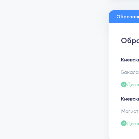
Образов
Обра
Киевск
Бакалав
Дипл
Киевск
Магистр
Дипл