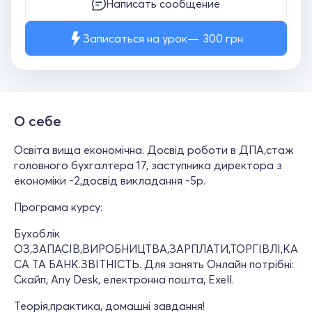
Написать сообщение
Записаться на урок
300
грн
О себе
Освіта вища економічна. Досвід роботи в ДПА,стаж
головного бухгалтера 17, заступника директора з
економіки -2,досвід викладання -5р.
Програма курсу:
Бухоблік
ОЗ,ЗАПАСІВ,ВИРОБНИЦТВА,ЗАРПЛАТИ,ТОРГІВЛІ,КА
СА ТА БАНК.ЗВІТНІСТЬ. Для занять Онлайн потрібні:
Скайп, Any Desk, електронна пошта, Exell.
Теорія,практика, домашні завдання!