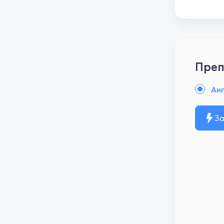
Преп
Анг
За