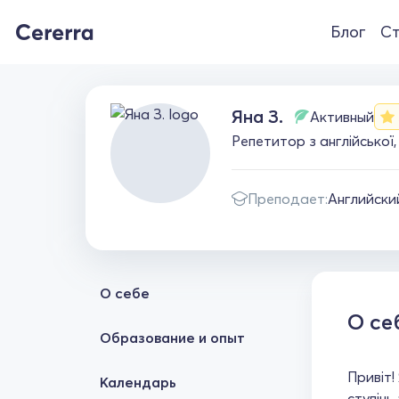
Блог
Ст
Яна З.
Активный
Репетитор з англійської,
Преподает:
Английски
О себе
О се
Образование и опыт
Привіт!
Календарь
ступінь