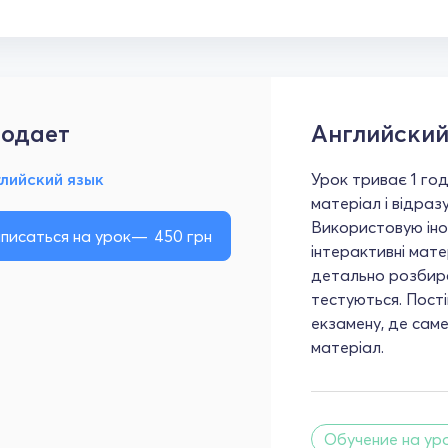
одает
Английский
лийский язык
Урок триває 1 год
матеріал і відраз
Використовую іно
писаться на урок
450
грн
інтерактивні мате
детально розбира
тестуються. Пост
екзамену, де сам
матеріал.
Обучение на ур