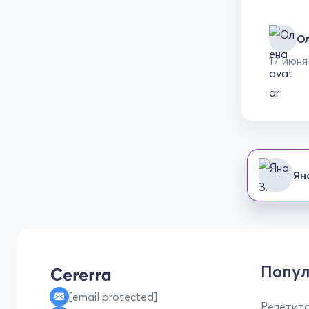
О
17 июня
Ян
Попул
[email protected]
Репетито