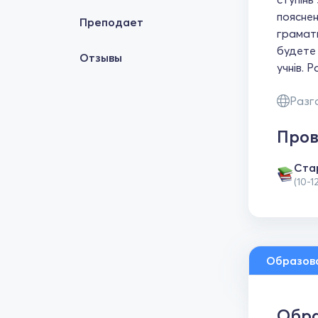
пояснен
Преподает
грамати
будете 
Отзывы
учнів. 
Разг
Пров
Cта
(10-1
Образов
Обра