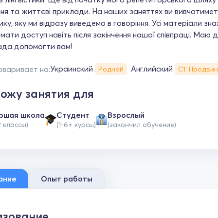
ня та життєві приклади. На наших заняттях ви вивчатимет
ку, яку ми відразу виведемо в говоріння. Усі матеріали зна
мати доступ навіть після закінчення нашої співпраці. Маю д
Рада допомогти вам!
Украинский
Английский
оваривает на:
Родной
С1: Продви
ожу занятия для
ршая школа
Студент
Взрослый
2 классы)
(1-6+ курсы)
(закончил обучение)
ание
Опыт работы
зование