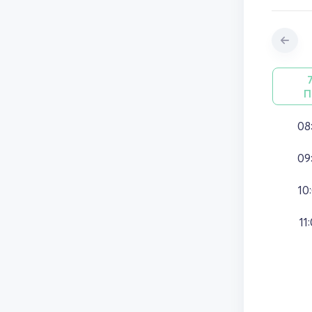
П
08
09
10
11