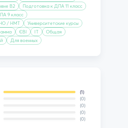
овне B2
Подготовка к ДПА 11 класс
ПА 9 класс
НО / НМТ
Университетские курсы
рамма
ЄВІ
IT
Общая
ий
Для военных
(1)
(0)
(0)
(0)
(0)