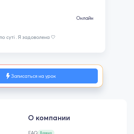
Онлайн
о суті . Я задоволена 🤍
Записаться на урок
О компании
FAQ
Важно