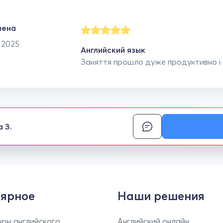
лена
 2025
Английский язык
Заняття прошло дуже продуктивно і п
а З.
ярное
Наши решения
ры английского
Английский онлайн