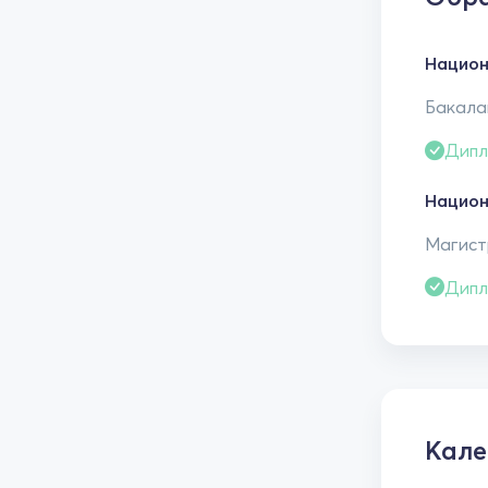
Национ
Бакалав
Дипл
Национ
Магистр
Дипл
Кале