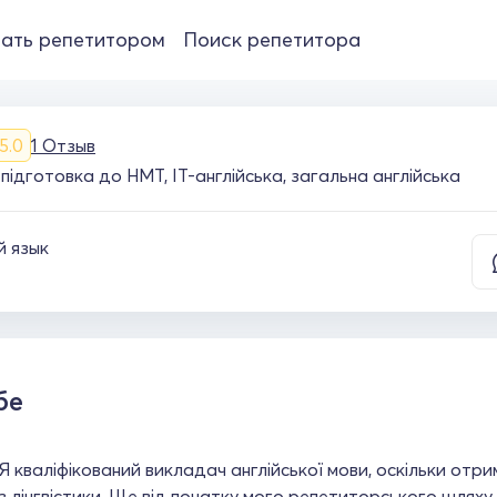
ать репетитором
Поиск репетитора
5.0
1 Отзыв
 підготовка до НМТ, IT-англійська, загальна англійська
й язык
бе
 Я кваліфікований викладач англійської мови, оскільки от
 з лінгвістики. Ще від початку мого репетиторського шляху