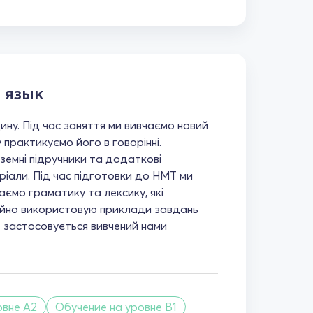
 язык
ину. Під час заняття ми вивчаємо новий
у практикуємо його в говорінні.
земні підручники та додаткові
ріали. Під час підготовки до НМТ ми
ємо граматику та лексику, які
ійно використовую приклади завдань
е застосовується вивчений нами
овне A2
Обучение на уровне B1