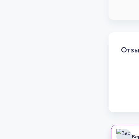
Отз
Ве