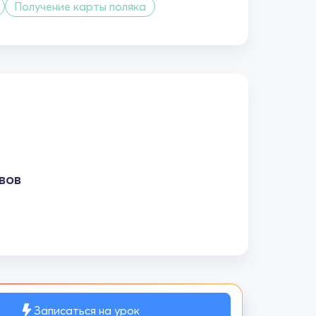
Получение карты поляка
вов
Записаться на урок