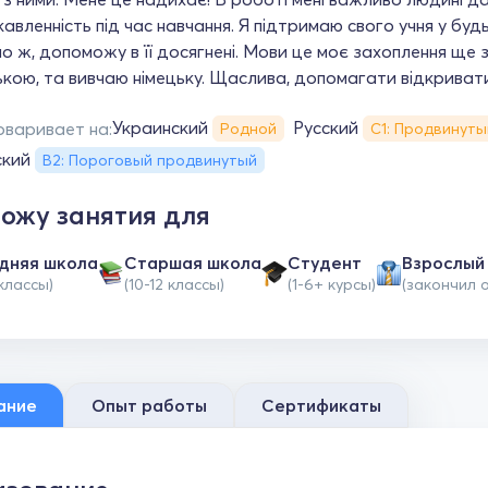
кавленність під час навчання. Я підтримаю свого учня у будь-
о ж, допоможу в її досягнені. Мови це моє захоплення ще з
ькою, та вивчаю німецьку. Щаслива, допомагати відкривати 
Украинский
Русский
оваривает на:
Родной
С1: Продвинуты
ский
B2: Пороговый продвинутый
ожу занятия для
дняя школа
Cтаршая школа
Студент
Взрослый
 классы)
(10-12 классы)
(1-6+ курсы)
(закончил 
ание
Опыт работы
Сертификаты