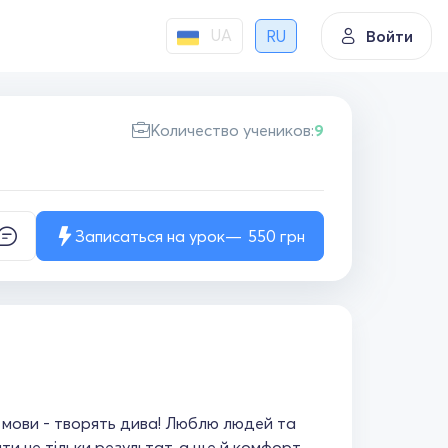
UA
RU
Войти
Количество учеников:
9
Записаться на урок
550
грн
о мови - творять дива! Люблю людей та
ти не тільки результат, а ще й комфорт