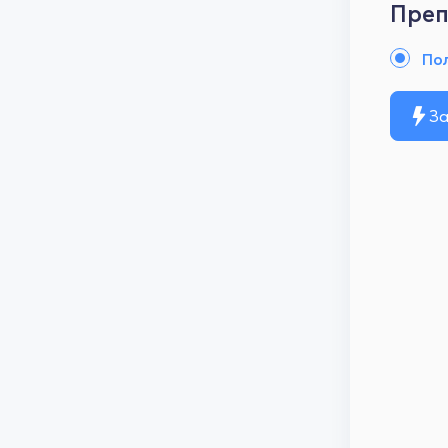
Преп
По
За