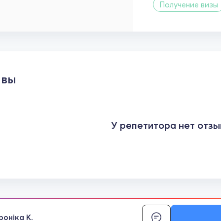
Получение визы
ывы
У репетитора нет отзы
роніка К.