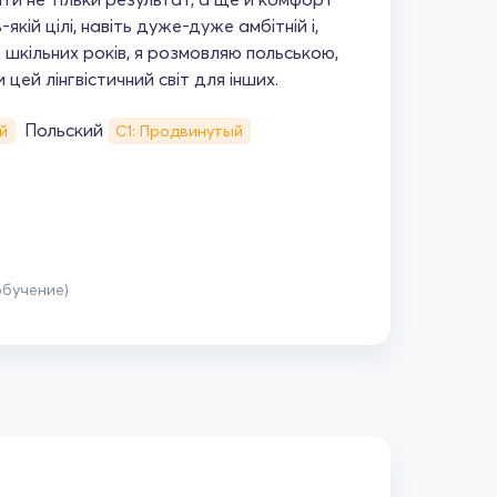
якій цілі, навіть дуже-дуже амбітній і,
 шкільних років, я розмовляю польською,
цей лінгвістичний світ для інших.
Польский
й
С1: Продвинутый
обучение)