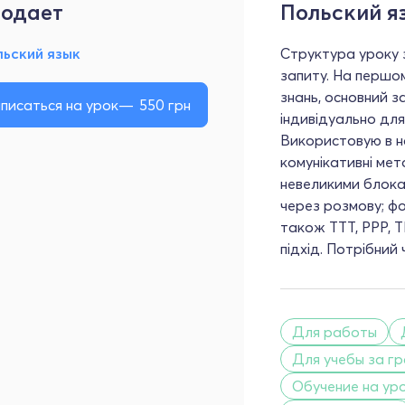
одает
Польский я
льский язык
Структура уроку 
запиту. На першо
знань, основний з
писаться на урок
550
грн
індивідуально дл
Використовую в на
комунікативні мет
невеликими блока
через розмову; фок
також ТТТ, РРР, T
підхід. Потрібний 
Для работы
Для учебы за г
Обучение на уро