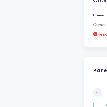
Обра
Волинс
Студент
Не п
Кале