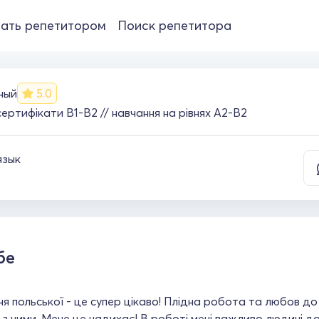
ать репетитором
Поиск репетитора
ный
5.0
сертифікати В1-В2 // навчання на рівнях А2-В2
язык
бе
я польської - це супер цікаво! Плідна робота та любов д
з ними. Мене це надихає! В роботі мені важливо людині да