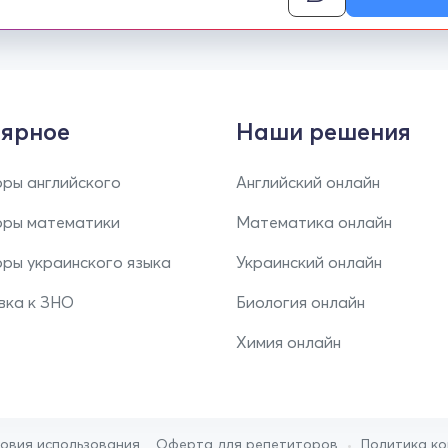
ярное
Наши решения
ры английского
Английский онлайн
оры математики
Математика онлайн
ры украинского языка
Украинский онлайн
вка к ЗНО
Биология онлайн
Химия онлайн
•
ловия использования
Оферта для репетиторов
Политика к