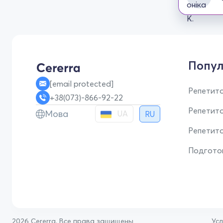
Попул
[email protected]
Репетито
+38(073)-866-92-22
Репетит
Мова
UA
RU
Репетито
Подгото
2026 Cererra. Все права защищены
Ус