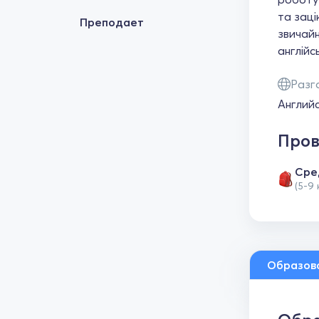
та заці
Преподает
звичайн
англійс
Разг
Англий
Пров
Сре
(5-9
Образов