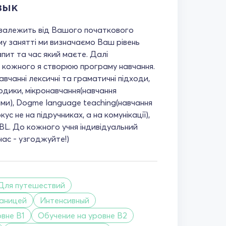
зык
залежить від Вашого початкового
му занятті ми визначаємо Ваш рівень
апит та час який маєте. Далі
я кожного я створюю програму навчання.
вчанні лексичні та граматичні підходи,
одики, мікронавчання(навчання
ми), Dogme language teaching(навчання
ус не на підручниках, а на комунікації),
BL. До кожного учня індивідуальний
час - узгоджуйте!)
Для путешествий
раницей
Интенсивный
вне B1
Обучение на уровне B2