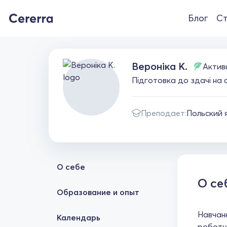
Блог
Ст
Вероніка К.
Актив
Підготовка до здачі на 
Преподает:
Польский 
О себе
О се
Образование и опыт
Навчанн
Календарь
роботу 