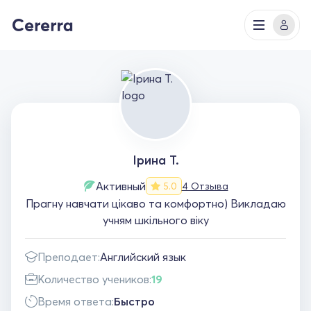
Ірина Т.
Активный
4 Отзыва
5.0
Прагну навчати цікаво та комфортно) Викладаю
учням шкільного віку
Преподает:
Английский язык
Количество учеников:
19
Время ответа:
Быстро