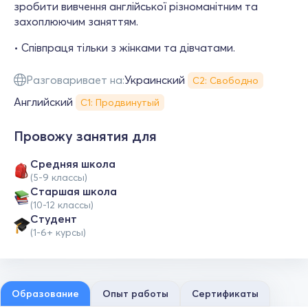
зробити вивчення англійської різноманітним та
захоплюючим заняттям.
• Співпраця тільки з жінками та дівчатами.
Разговаривает на:
Украинский
С2: Свободно
Английский
С1: Продвинутый
Провожу занятия для
Средняя школа
(5-9 классы)
Cтаршая школа
(10-12 классы)
Студент
(1-6+ курсы)
Образование
Опыт работы
Сертификаты