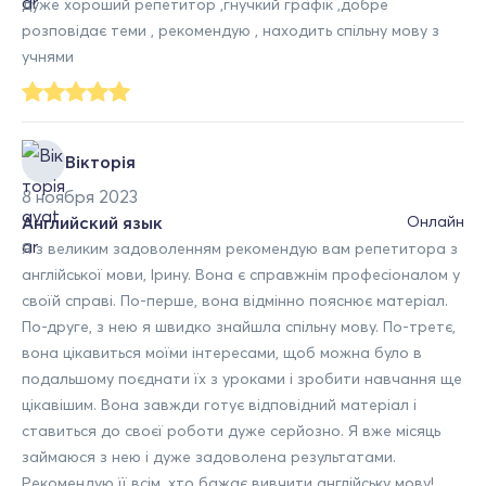
дуже хороший репетитор ,гнучкий графік ,добре
розповідає теми , рекомендую , находить спільну мову з
учнями
Вікторія
8 ноября 2023
Английский язык
Онлайн
Я з великим задоволенням рекомендую вам репетитора з
англійської мови, Ірину. Вона є справжнім професіоналом у
своїй справі. По-перше, вона відмінно пояснює матеріал.
По-друге, з нею я швидко знайшла спільну мову. По-третє,
вона цікавиться моїми інтересами, щоб можна було в
подальшому поєднати їх з уроками і зробити навчання ще
цікавішим. Вона завжди готує відповідний матеріал і
ставиться до своєї роботи дуже серйозно. Я вже місяць
займаюся з нею і дуже задоволена результатами.
Рекомендую її всім, хто бажає вивчити англійську мову!