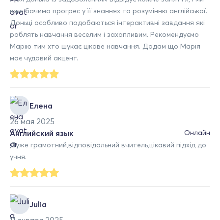
вже бачимо прогрес у її знаннях та розумінню англійської.
Доньці особливо подобаються інтерактивні завдання які
роблять навчання веселим і захопливим. Рекомендуємо
Марію тим хто шукає цікаве навчання. Додам що Марія
має чудовий акцент.
Елена
26 мая 2025
Английский язык
Онлайн
Дуже грамотний,відповідальний вчитель,цікавий підхід до
учня.
Julia
11 января 2025