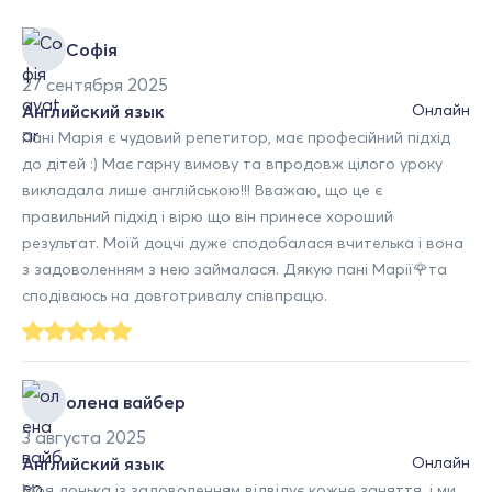
Софія
27 сентября 2025
Английский язык
Онлайн
Пані Марія є чудовий репетитор, має професійний підхід
до дітей :) Має гарну вимову та впродовж цілого уроку
викладала лише англійською!!! Вважаю, що це є
правильний підхід і вірю що він принесе хороший
результат. Моїй доцчі дуже сподобалася вчителька і вона
з задоволенням з нею займалася. Дякую пані Марії🌹та
сподіваюсь на довготривалу співпрацю.
олена вайбер
3 августа 2025
Английский язык
Онлайн
Моя донька із задоволенням відвідує кожне заняття, і ми