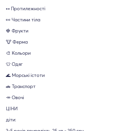
↔️ Протилежності
👀 Частини тіла
🍓 Фрукти
🐮 Ферма
🎨 Кольори
👕 Одяг
🌊 Морські істоти
🚗 Транспорт
🥕 Овочі
ЦІНИ
діти:
3-5 років тривалість 25 хв - 350 грн