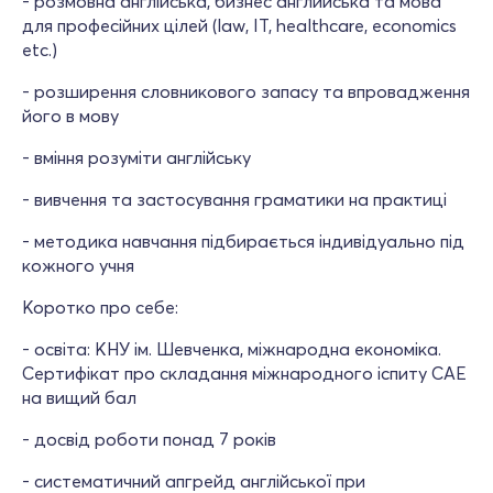
- розмовна англійська, бизнес английська та мова
для професійних цілей (law, IT, healthcare, economics
etc.)
- розширення словникового запасу та впровадження
його в мову
- вміння розуміти англійську
- вивчення та застосування граматики на практиці
- методика навчання підбирається індивідуально під
кожного учня
Коротко про себе:
- освіта: КНУ ім. Шевченка, міжнародна економіка.
Сертифікат про складання міжнародного іспиту САЕ
на вищий бал
- досвід роботи понад 7 років
- систематичний апгрейд англійської при