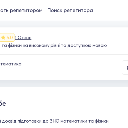
ать репетитором
Поиск репетитора
5.0
1 Отзыв
та фізики на високому рівні та доступною мовою
тематика
бе
 досвід підготовки до ЗНО математики та фізики.