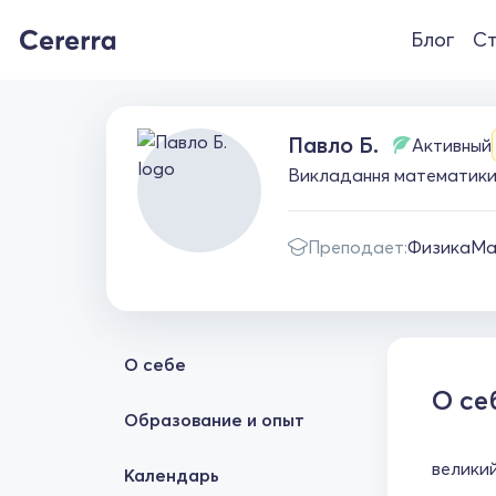
Блог
Ст
Павло Б.
Активный
Викладання математики 
Преподает:
Физика
Ма
О себе
О се
Образование и опыт
великий
Календарь