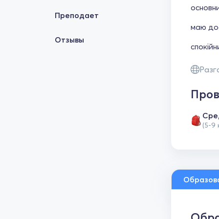
основни
Преподает
маю дос
Отзывы
спокійн
Разг
Пров
Сре
(5-9
Образов
Обра