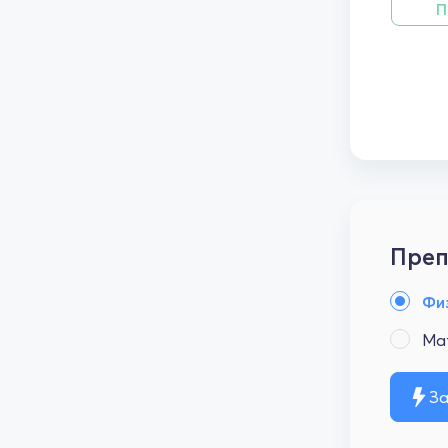
П
Преп
Фи
Ма
За