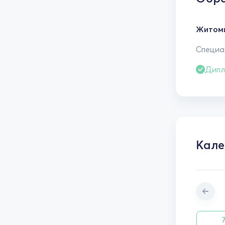
Житоми
Специал
Дипл
Кале