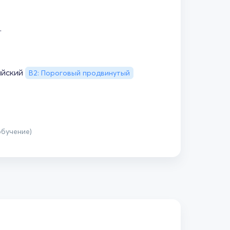
.
ийский
B2: Пороговый продвинутый
обучение)