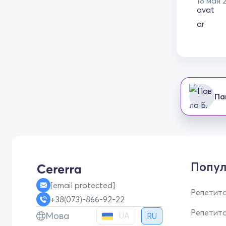
18 мая 
Па
Попул
[email protected]
Репетито
+38(073)-866-92-22
Репетит
Мова
UA
RU