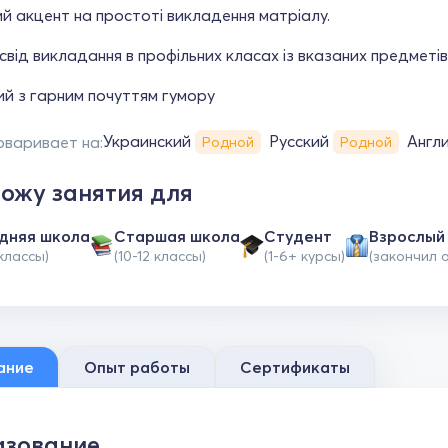
й акцент на простоті викладення матріалу.
від викладання в профільних класах із вказаних предметів
ий з гарним почуттям гумору
Украинский
Русский
Англ
оваривает на:
Родной
Родной
ожу занятия для
дняя школа
Cтаршая школа
Студент
Взрослый
 классы)
(10-12 классы)
(1-6+ курсы)
(закончил 
ание
Опыт работы
Сертификаты
зование