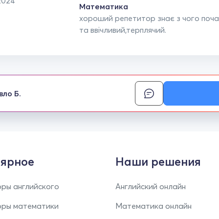
2024
Математика
хороший репетитор знає з чого поча
та ввічливий,терплячий.
вло Б.
ярное
Наши решения
ры английского
Английский онлайн
оры математики
Математика онлайн