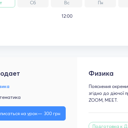
т
Сб
Вс
Пн
12:00
одает
Физика
зика
Пояснення окреми
згідно до діючої 
тематика
ZOOM, MEET.
писаться на урок
300
грн
Подготовка к Д