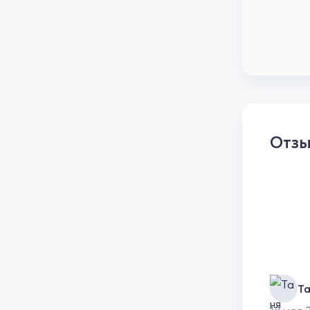
Отз
Т