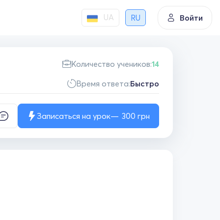
UA
RU
Войти
Количество учеников:
14
Время ответа:
Быстро
Записаться на урок
300
грн