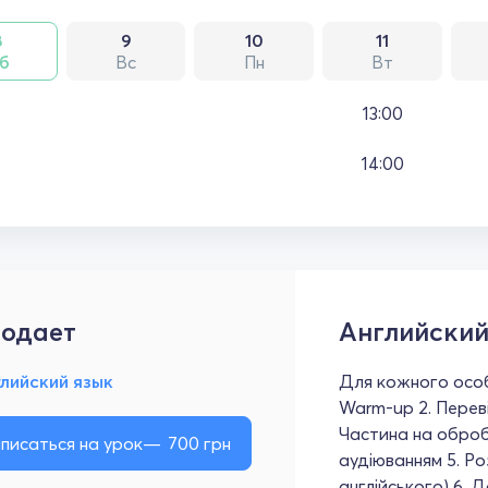
8
9
10
11
б
Вс
Пн
Вт
13:00
14:00
одает
Английский
лийский язык
Для кожного особи
Warm-up 2. Переві
Частина на обробк
писаться на урок
700
грн
аудіюванням 5. Р
англійського) 6. 