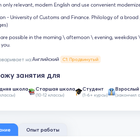
ch only relevant, modern English and use convenient moderni
on - University of Customs and Finance. Philology of a broad
ges)
 are possible in the morning \ afternoon \ evening, weekdays 
 you.
Английский
оваривает на:
С1: Продвинутый
ожу занятия для
дняя школа
Cтаршая школа
Студент
Взрослый
 классы)
(10-12 классы)
(1-6+ курсы)
(закончил 
ание
Опыт работы