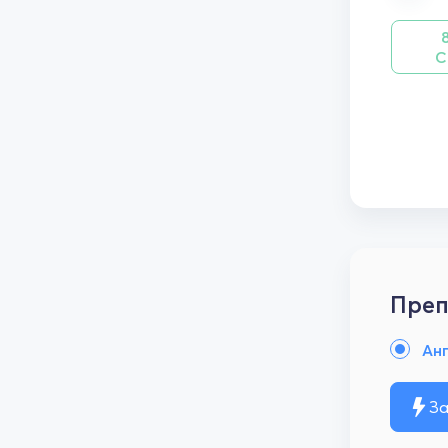
С
Преп
Анг
За