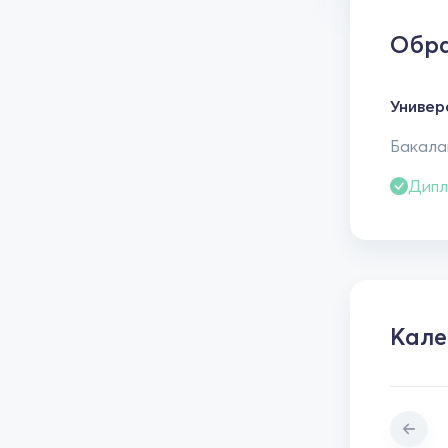
Обра
Универ
Бакалав
Дипл
Кале