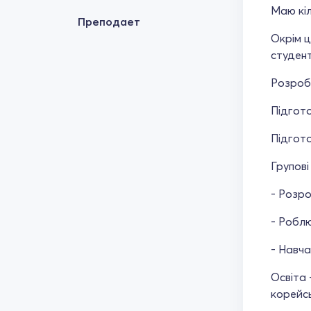
Маю кіл
Преподает
Окрім ц
студент
Розробл
Підгото
Підгото
Групові
- Розро
- Роблю
- Навча
Освіта 
корейс