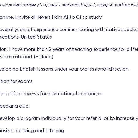
 можливі зранку \ вдень \ ввечері, будні \ вихідні, підберем
online. I invite all levels from A1 to C1 to study
several years of experience communicating with native speaker
cations: United States
ion, I have more than 2 years of teaching experience for differ
s from abroad. (Poland)
eloping English lessons under your professional direction.
tion for exams.
tion of interviews for international companies.
peaking club.
 develop a program individually for your referral or to increase 
hasize speaking and listening