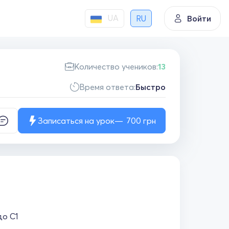
UA
RU
Войти
Количество учеников:
13
Время ответа:
Быстро
Записаться на урок
700
грн
до С1