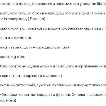
ькарічний досвід спілкування з носіями мови у рамках бізн
ього, маю більше 2 років викладацього досвіду для різних р
ів із закордону.( Польша)
яю уроки з англійської за вашим професійним спрямування
вка до екзаменів.
вка інтерв‘ю до міжнародних компаній.
 speaking club.
блю програму індивідуально для вашого направлення чи д
 акцент на говорінні та аудіюванні
ю тільки актуальній, сучасній англійській і використовую з
- Університет митної справи та фінансів. Філологія широко
ька мови)