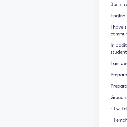
Заняття
English 
I have 
communi
In addit
student
I am dev
Prepara
Prepara
Group s
- I will
- I emp