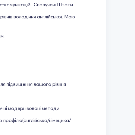
ес-комунікацій : Сполучені Штати
івнів володіння англійської. Маю
м.
ля підвищення вашого рівння
ручні модернізовані методи
го профілю(англійська/німецька/