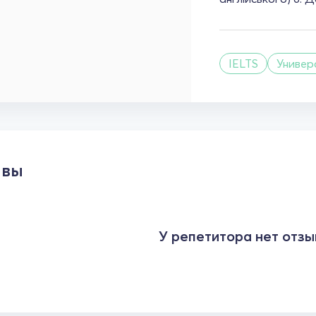
IELTS
Универ
ывы
У репетитора нет отзы