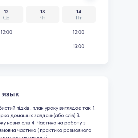
12
13
14
Ср
Чт
Пт
12:00
12:00
13:00
 язык
стий підхів , план уроку виглядає так: 1.
рка домашніх завдань(або слів) 3.
у нових слів 4. Частина на роботу з
озмовна частина ( практика розмовного
Додаткові активності