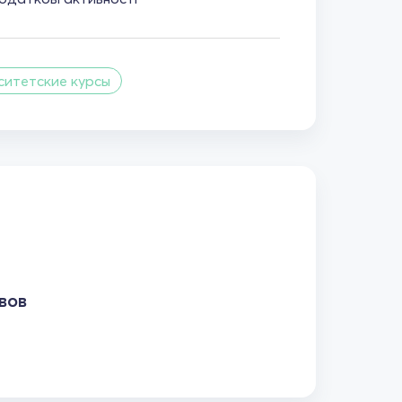
ситетские курсы
вов