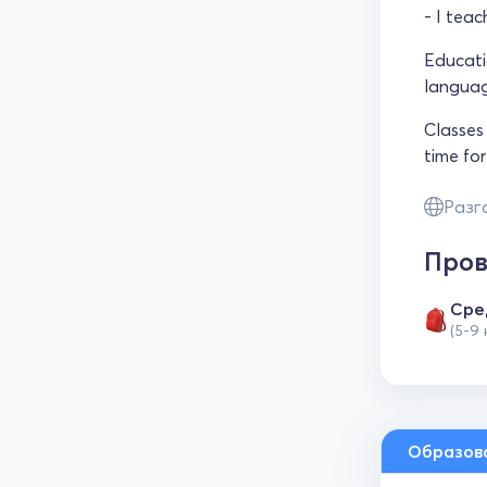
- I tea
Educati
langua
Classes
time for
Разг
Пров
Сре
(5-9
Образов