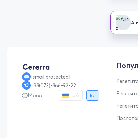
Ан
Попул
[email protected]
Репетито
+38(073)-866-92-22
Репетит
Мова
UA
RU
Репетито
Подгото