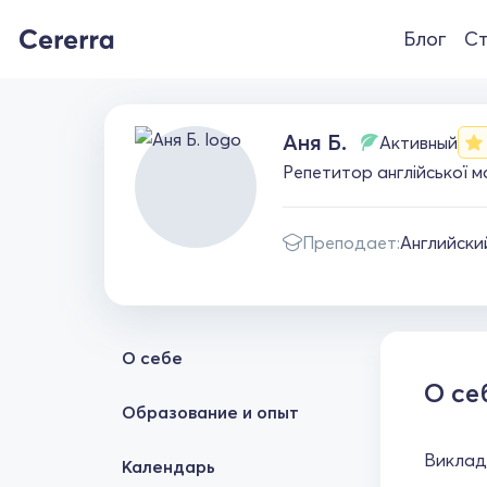
Блог
Ст
Аня Б.
Активный
Репетитор англійської мо
Преподает:
Английски
О себе
О се
Образование и опыт
Виклада
Календарь