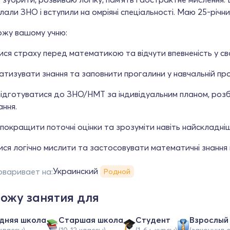
клали ЗНО і вступили на омріяні спеціальності. Маю 25-річн
жу вашому учню:
ся страху перед математикою та відчути впевненість у сво
тизувати знання та заповнити прогалини у навчальній про
підготуватися до ЗНО/НМТ за індивідуальним планом, розб
ання.
покращити поточні оцінки та зрозуміти навіть найскладніш
ся логічно мислити та застосовувати математичні знання 
Украинский
оваривает на:
Родной
ожу занятия для
дняя школа
Cтаршая школа
Студент
Взрослый