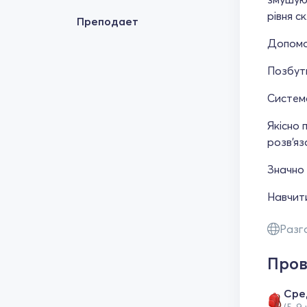
рівня с
Преподает
Допомо
Позбути
Система
Якісно 
розв'яз
Значно 
Навчити
Разг
Пров
Сре