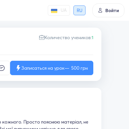
UA
RU
Войти
Количество учеников:
1
Записаться на урок
500
грн
о кожного. Просто пояснюю матеріал, не
Всі мої випускники успішно для свого