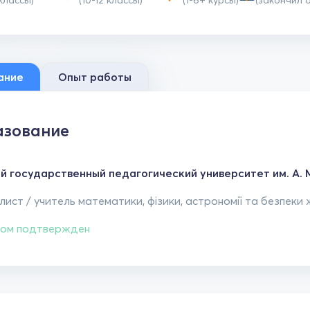
 классы)
(10-12 классы)
(1-6+ курсы)
(закончил 
ание
Опыт работы
зование
й государственный педагогический университет им. А.
ист / учитель математики, фізики, астрономії та безпеки 
ом подтвержден