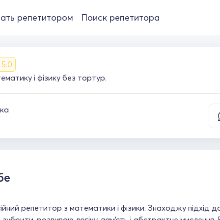
ать репетитором
Поиск репетитора
5.0
ематику і фізику без тортур.
ка
бе
йний репетитор з математики і фізики. Знаходжу підхід д
зубрити, розвиваю логіку, пам'ять і абстрактне мислення. 