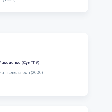
обучение)
 Макаренко (СумГПУ)
життєдіяльності (2000)