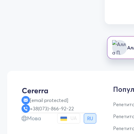
Ал
Попул
[email protected]
Репетито
+38(073)-866-92-22
Репетит
Мова
UA
RU
Репетито