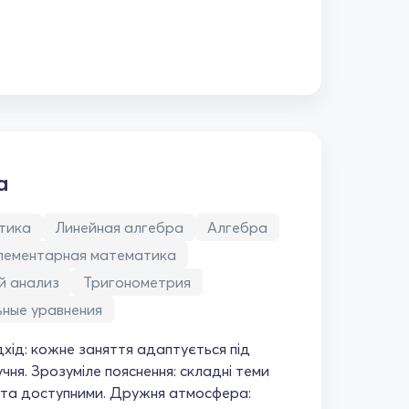
а
тика
Линейная алгебра
Алгебра
лементарная математика
й анализ
Тригонометрия
ные уравнения
дхід: кожне заняття адаптується під
чня. Зрозуміле пояснення: складні теми
 та доступними. Дружня атмосфера: