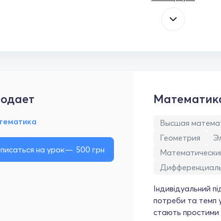
одает
Математик
тематика
Высшая матема
Геометрия
Э
писаться на урок
500
грн
Математически
Дифференциаль
Індивідуальний пі
потреби та темп у
стають простими