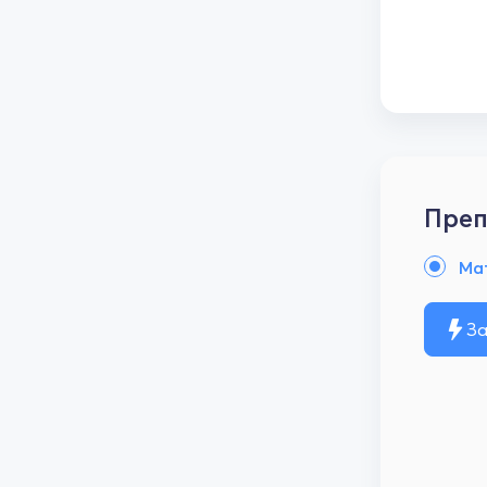
Преп
Ма
За