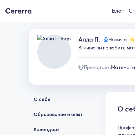
Блог
Ст
Алла П.
Новичок
Зі мною ви полюбите мат
Преподает:
Математи
О себе
О се
Образование и опыт
Професі
Календарь
змушую 