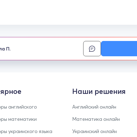
ла П.
ярное
Наши решения
ры английского
Английский онлайн
оры математики
Математика онлайн
ры украинского языка
Украинский онлайн