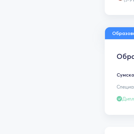
(5-9
Образов
Обра
Сумско
Специал
Дипл