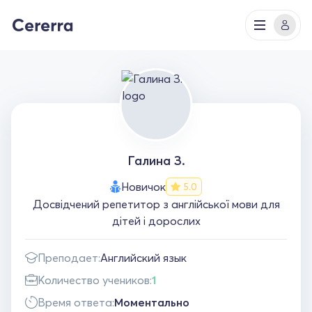
Галина З.
Новичок
5.0
Досвідчений репетитор з англійської мови для
дітей і дорослих
Преподает:
Английский язык
Количество учеников:
1
Время ответа:
Моментально