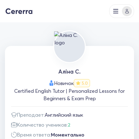
Аліна С.
Новичок
5.0
Certified English Tutor | Personalized Lessons for
Beginners & Exam Prep
Преподает:
Английский язык
Количество учеников:
2
Время ответа:
Моментально