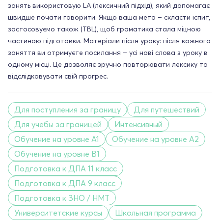
занять використовую LA (лексичний підхід), який допомагає
швидше почати говорити. Якщо ваша мета – скласти іспит,
застосовуємо також (TBL), щоб граматика стала міцною
частиною підготовки. Матеріали після уроку: після кожного
заняття ви отримуєте посилання – усі нові слова з уроку в
одному місці. Це дозволяє зручно повторювати лексику та
відслідковувати свій прогрес.
Для поступления за границу
Для путешествий
Для учебы за границей
Интенсивный
Обучение на уровне A1
Обучение на уровне A2
Обучение на уровне B1
Подготовка к ДПА 11 класс
Подготовка к ДПА 9 класс
Подготовка к ЗНО / НМТ
Университетские курсы
Школьная программа