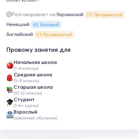
Разговаривает на:
Украинский
С1: Продвинутый
Немецкий
А2: Базовый
Английский
С1: Продвинутый
Провожу занятия для
Начальная школа
(1-4 классы)
Средняя школа
(5-9 классы)
Cтаршая школа
(10-12 классы)
Студент
(1-6+ курсы)
Взрослый
(закончил обучение)