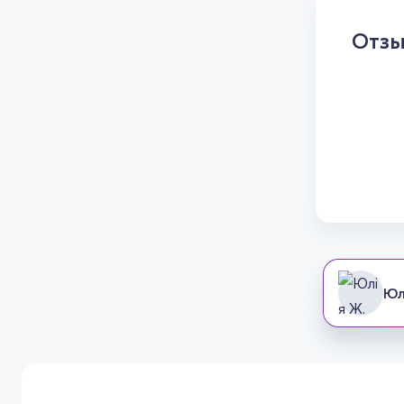
Отз
Юл