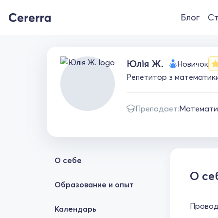
Блог
Ст
Юлія Ж.
Новичок
Репетитор з математики
Преподает:
Математи
О себе
О се
Образование и опыт
Проводж
Календарь