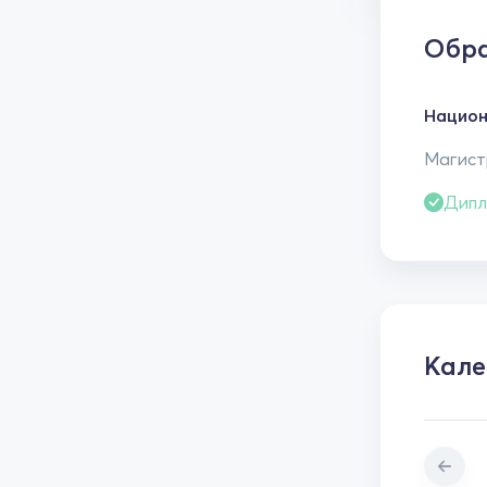
Обра
Национ
Магист
Дипл
Кале