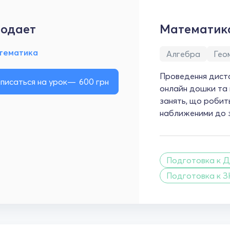
одает
Математик
тематика
Алгебра
Гео
Проведення диста
писаться на урок
600
грн
онлайн дошки та 
занять, що робит
наближеними до з
Подготовка к Д
Подготовка к З