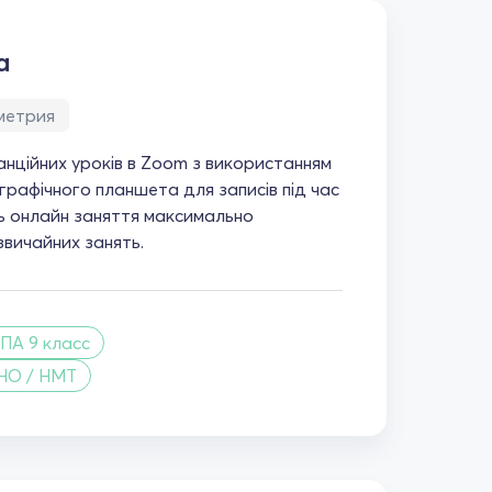
а
метрия
нційних уроків в Zoom з використанням
графічного планшета для записів під час
ь онлайн заняття максимально
вичайних занять.
ПА 9 класс
НО / НМТ