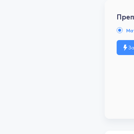
Преп
Ма
За