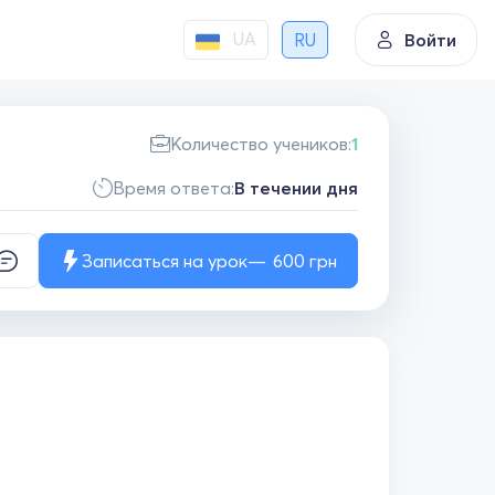
UA
RU
Войти
Количество учеников:
1
Время ответа:
В течении дня
Записаться на урок
600
грн