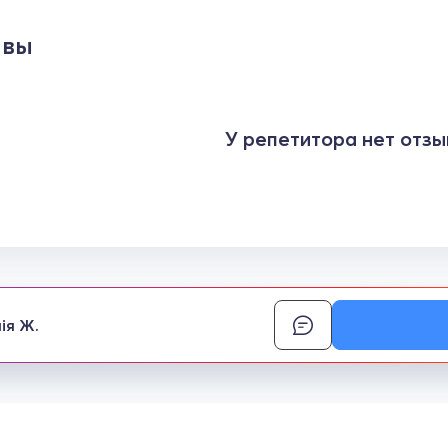
ывы
У репетитора нет отзы
ія Ж.