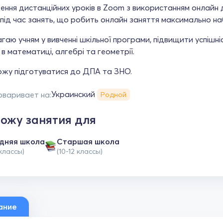
ення дистанційних уроків в Zoom з використанням онлайн
 під час занять, що робить онлайн заняття максимально н
аю учням у вивченні шкільної програми, підвищити успішніс
в математиці, алгебрі та геометрії.
жу підготуватися до ДПА та ЗНО.
Украинский
оваривает на:
Родной
ожу занятия для
дняя школа
Cтаршая школа
 классы)
(10-12 классы)
ание