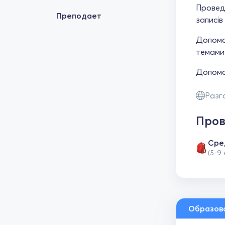
Провед
Преподает
записів
Допомаг
темами 
Допомо
Разг
Пров
Сре
(5-9
Образов