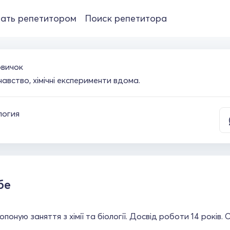
ать репетитором
Поиск репетитора
вичок
знавство, хімічні експерименти вдома.
логия
бе
ропоную заняття з хімії та біології. Досвід роботи 14 років.