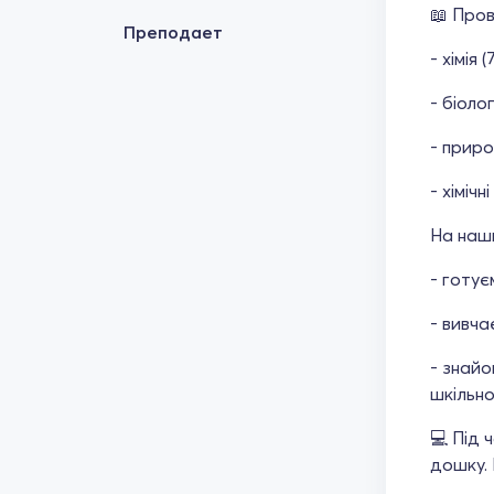
📖 Пров
Преподает
- хімія (
- біологі
- приро
- хіміч
На наши
- готує
- вивча
- знайо
шкільно
💻 Під 
дошку.