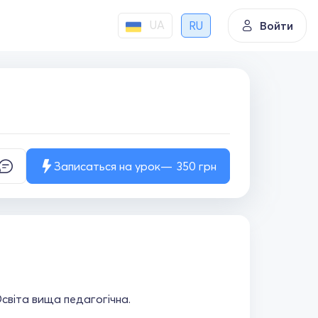
UA
RU
Войти
Записаться на урок
350
грн
 Освіта вища педагогічна.