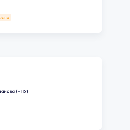
одно
манова (НПУ)