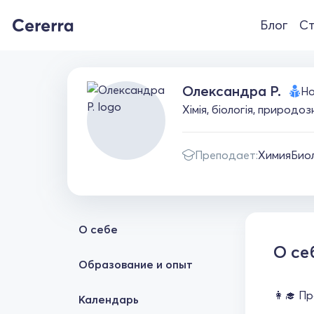
Блог
Ст
Олександра Р.
Но
Хімія, біологія, природо
Преподает:
Химия
Био
О себе
О се
Образование и опыт
👩‍🎓 П
Календарь