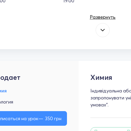
:00
19:00
Развернуть
одает
Химия
мия
Індивідуальна або
запропонувати ун
ология
умовах".
писаться на урок
350
грн