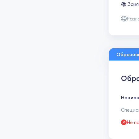
📚 Заня
Разг
Образов
Обра
Национ
Специал
Не п