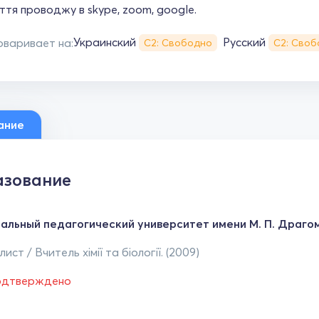
ття проводжу в skype, zoom, google.
Украинский
Русский
оваривает на:
С2: Свободно
С2: Своб
ание
зование
альный педагогический университет имени М. П. Драго
ист / Вчитель хімії та біології. (2009)
одтверждено