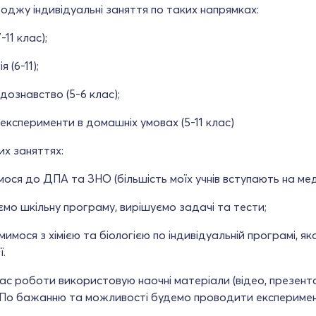
оджу індивідуальні заняття по таких напрямках:
7-11 клас);
я (6-11);
дознавство (5-6 клас);
ні експерименти в домашніх умовах (5-11 клас)
х заняттях:
мося до ДПА та ЗНО (більшість моїх учнів вступають на меди
ємо шкільну програму, вирішуємо задачі та тести;
мимося з хімією та біологією по індивідуальній програмі, яка
ї.
час роботи використовую наочні матеріали (відео, презента
 По бажанню та можливості будемо проводити експеримен