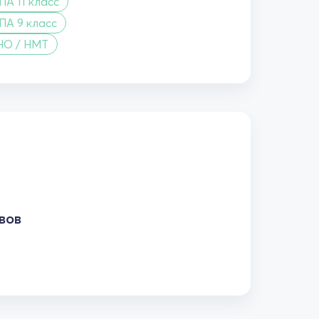
А 11 класс
ПА 9 класс
НО / НМТ
вов