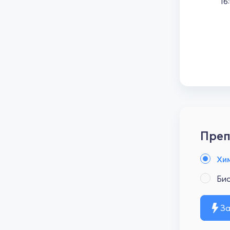
16
Преп
Хи
Би
За