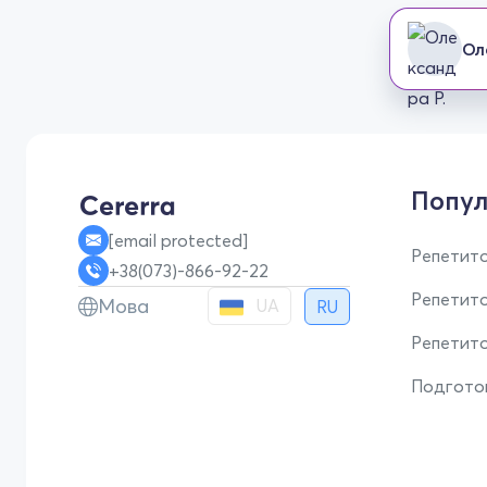
Ол
Попул
[email protected]
Репетито
+38(073)-866-92-22
Репетит
Мова
UA
RU
Репетито
Подгото