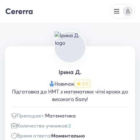
Ірина Д.
Новичок
5.0
Підготовка до НМТ з математики: чіткі кроки до
високого балу!
Преподает:
Математика
Количество учеников:
2
Время ответа:
Моментально