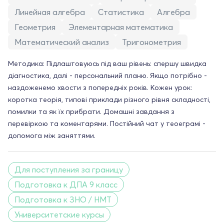
Линейная алгебра
Статистика
Алгебра
Геометрия
Элементарная математика
Математический анализ
Тригонометрия
Методика: Підлаштовуюсь під ваш рівень: спершу швидка
діагностика, далі - персональний планю. Якщо потрібно -
наздоженемо хвости з попередніх років. Кожен урок:
коротка теорія, типові приклади різного рівня складності,
помилки та як їх прибрати. Домашні завдання з
перевіркою та коментарями. Постійний чат у теоеграмі -
допомога між заняттями.
Для поступления за границу
Подготовка к ДПА 9 класс
Подготовка к ЗНО / НМТ
Университетские курсы