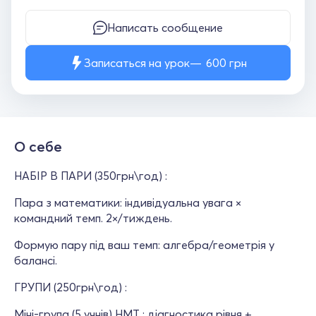
Написать сообщение
Записаться на урок
600
грн
О себе
НАБІР В ПАРИ (350грн\год) :
Пара з математики: індивідуальна увага ×
командний темп. 2×/тиждень.
Формую пару під ваш темп: алгебра/геометрія у
балансі.
ГРУПИ (250грн\год) :
Міні-група (5 учнів) НМТ : діагностика рівня +