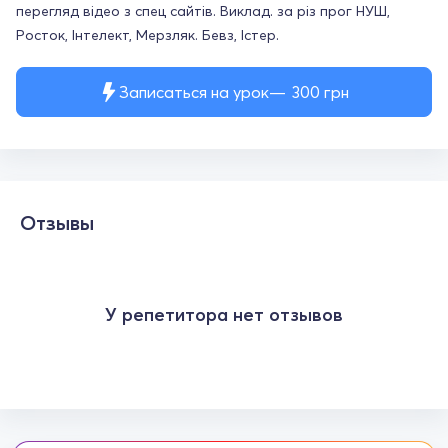
перегляд відео з спец сайтів. Виклад. за різ прог НУШ,
Росток, Інтелект, Мерзляк. Бевз, Істер.
Записаться на урок
300
грн
Отзывы
У репетитора нет отзывов