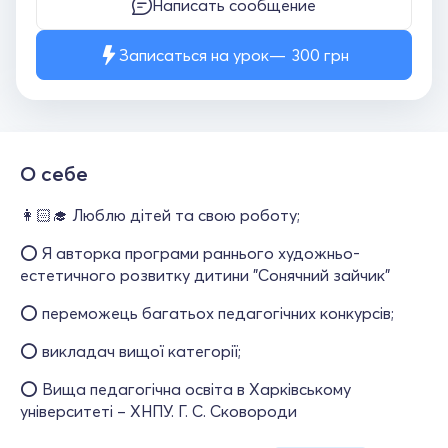
Написать сообщение
Записаться на урок
300
грн
О себе
👩🏻‍🎓 Люблю дітей та свою роботу;
⭕️ Я авторка програми раннього художньо-
естетичного розвитку дитини "Сонячний зайчик"
⭕️ переможець багатьох педагогічних конкурсів;
⭕️ викладач вищої категорії;
⭕️ Вища педагогічна освіта в Харківському
університеті – ХНПУ. Г. С. Сковороди