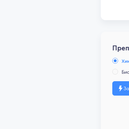
Преп
Хи
Би
За