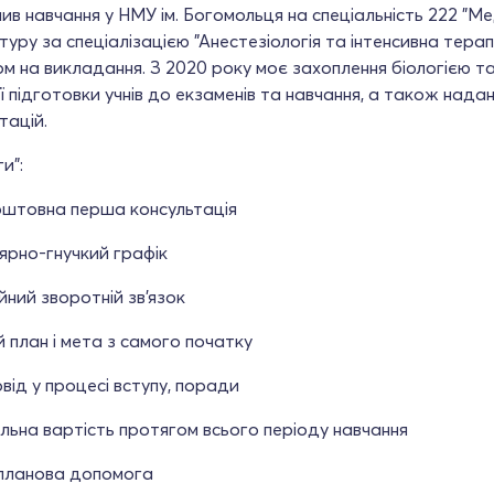
в навчання у НМУ ім. Богомольця на спеціальність 222 "М
туру за спеціалізацією "Анестезіологія та інтенсивна терап
м на викладання. З 2020 року моє захоплення біологією та
ї підготовки учнів до екзаменів та навчання, а також над
тацій.
и":
оштовна перша консультація
ярно-гнучкий графік
йний зворотній зв'язок
й план і мета з самого початку
від у процесі вступу, поради
льна вартість протягом всього періоду навчання
планова допомога