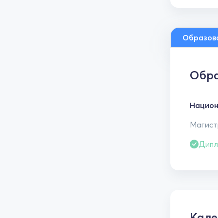
Образов
Обра
Национ
Магистр
Дипл
Кале