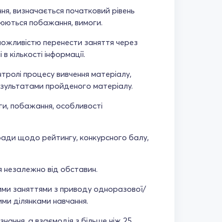
ння, визначається початковий рівень
рюються побажання, вимоги.
з можливістю перенести заняття через
 в кількості інформації.
нтролі процесу вивчення матеріалу,
результатами пройденого матеріалу.
оги, побажання, особливості
поради щодо рейтингу, конкурсного балу,
я незалежно від обставин.
ими заняттями з приводу одноразової/
ми ділянками навчання.
нання, а взаємодія з більше ніж 25