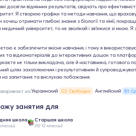
 які досягли відмінних результатів, свідчать про ефективніс
оритет. Я створюю графіки та методи навчання, що врахову
 хочеш отримати глибокі знання з біології та хімії, покращ
в медичний університет, то не зволікай і зв’яжися зі мною. 
тою є забезпечити якісне навчання, і тому я використовую р
их та відеоматеріалів до інтерактивних дошок та платфор
каєте не тільки викладача, але й наставника, готового п
ьний шлях захоплюючим і результативним й супроводжувати
м на запитання та вислухаю побажання.
Украинский
Английский
оваривает на:
С2: Свободно
В1: С
ожу занятия для
дняя школа
Cтаршая школа
 классы)
(10-12 классы)