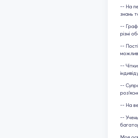
-- На п
знань т
-- Граф
різні об
-- Пост
можливі
-- Чітк
індивід
-- Супр
роз'ясн
-- На в
-- Учен
багатор
Моя осв