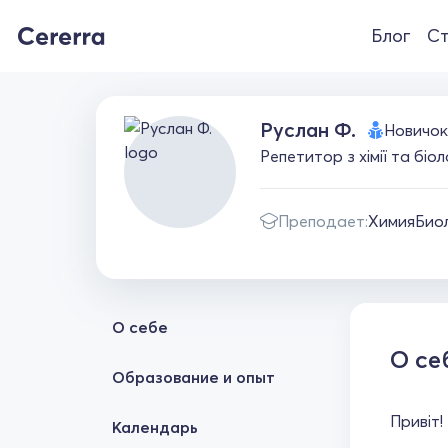
Блог
Ст
Руслан Ф.
Новичок
Репетитор з хімії та біо
Преподает:
Химия
Био
О себе
О се
Образование и опыт
Привіт!
Календарь