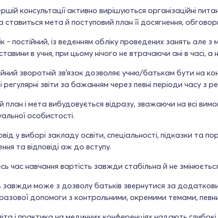
ершій консультації активно вирішуються організаційні пита
а ставиться мета й поступовий план її досягнення, обгово
ік - постійний, із веденням обліку проведених занять але 
ставини в учня, при цьому нічого не втрачаючи ані в часі, а ні
ійний зворотній зв'язок дозволяє учню/батькам бути на ко
 регулярні звіти за бажанням через певні періоди часу з 
ий план і мета вибудовується відразу, зважаючи на всі вим
уальної особистості.
овід у виборі закладу освіти, спеціальності, підказки та 
ення та відповіді аж до вступу.
есь час навчання вартість завжди стабільна й не змінюєтьс
ь завжди може з дозволу батьків звернутися за додатков
азової допомоги з контрольними, окремими темами, певни
іта і практика на медичних конференціях надають глибокі з