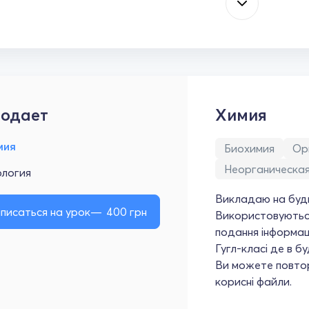
одает
Химия
мия
Биохимия
Ор
Неорганическая
ология
Викладаю на будь
писаться на урок
400
грн
Використовуються 
подання інформаці
Гугл-класі де в б
Ви можете повтор
корисні файли.