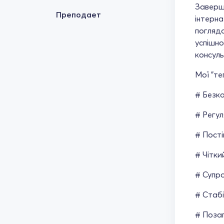
Заверши
Преподает
інтерна
поглядо
успішно
консуль
Мої "тег
# Безк
# Регул
# Пості
# Чітки
# Супро
# Стабі
# Поза