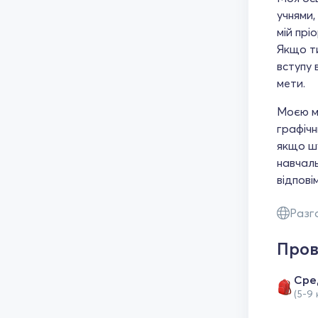
учнями,
мій прі
Якщо ти
вступу 
мети.
Моєю ме
графічн
якщо шу
навчал
відпові
Разг
Пров
Сре
(5-9