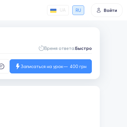
UA
RU
Войти
Время ответа:
Быстро
Записаться на урок
400
грн