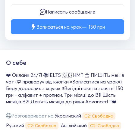
Написать сообщение
Записаться на урок
150
грн
О себе
❤️ Онлайн 24/7! 📚IELTS 🇬🇧 НМТ 📩 ПИШІТЬ мені в
чат (💬 праворуч від кнопки «Записатися на урок»).
Беру дорослих з «нуля» ‼️Вигідні пакети занять! 150
грн - алфавит + прописи. Три місяці до В1! Шість
місяців В2! Девʼять місяців до рівня Advanced ‼️❤️
Разговаривает на:
Украинский
С2: Свободно
Русский
Английский
С2: Свободно
С2: Свободно