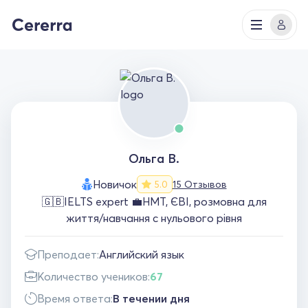
Ольга В.
Новичок
15 Отзывов
5.0
🇬🇧IELTS expert 💼НМТ, ЄВІ, розмовна для
життя/навчання с нульового рівня
Преподает:
Английский язык
Количество учеников:
67
Время ответа:
В течении дня