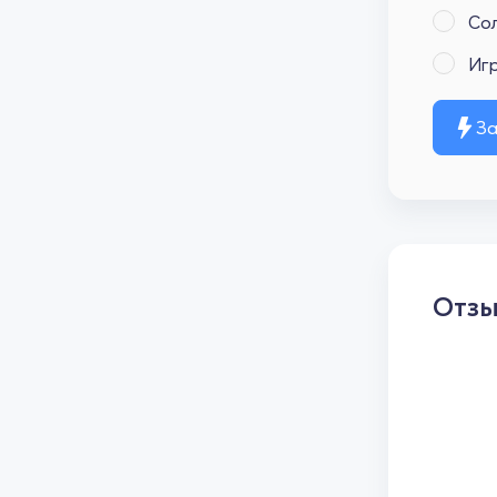
Со
Иг
За
Отз