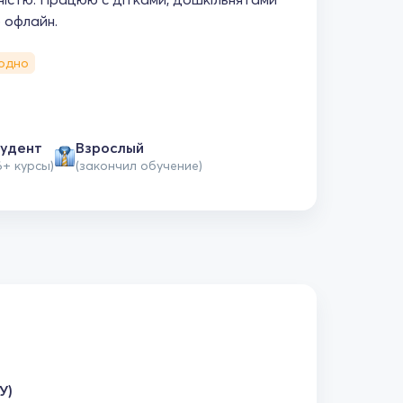
 офлайн.
одно
удент
Взрослый
6+ курсы)
(закончил обучение)
У)