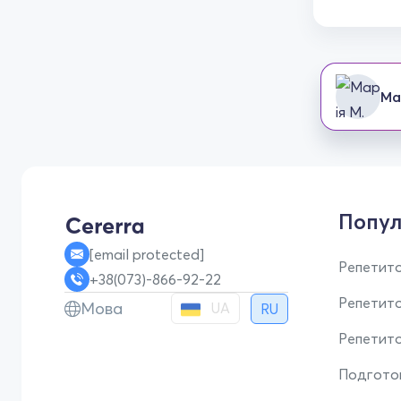
Ма
Попул
[email protected]
Репетито
+38(073)-866-92-22
Репетит
Мова
UA
RU
Репетито
Подгото