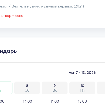
ист / Вчитель музики, музичний керівник (2021)
одтверждено
ндарь
Авг 7 - 13, 2026
7
8
9
10
т
Сб
Вс
Пн
:00
14:00
11:00
18:00