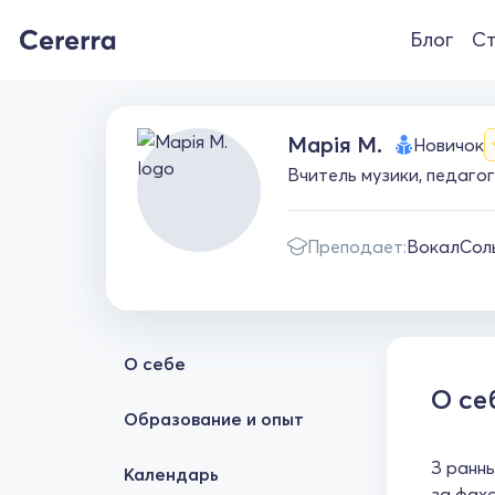
Блог
Ст
Марія М.
Новичок
Вчитель музики, педагог
Преподает:
Вокал
Сол
О себе
О се
Образование и опыт
З раннь
Календарь
за фахо