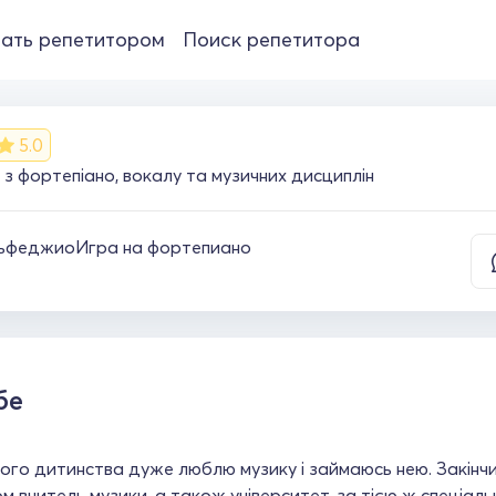
ать репетитором
Поиск репетитора
5.0
 з фортепіано, вокалу та музичних дисциплін
ьфеджио
Игра на фортепиано
бе
ого дитинства дуже люблю музику і займаюсь нею. Закінч
м вчитель музики, а також університет, за тією ж спеціал