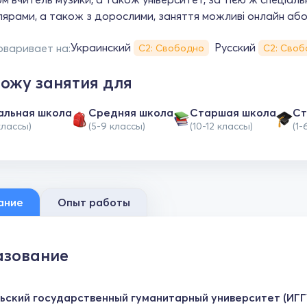
ярами, а також з дорослими, заняття можливі онлайн або
Украинский
Русский
оваривает на:
С2: Свободно
С2: Своб
ожу занятия для
альная школа
Средняя школа
Cтаршая школа
Ст
классы)
(5-9 классы)
(10-12 классы)
(1-
ание
Опыт работы
зование
ьский государственный гуманитарный университет (ИГГ