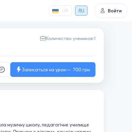
UA
RU
Войти
Количество учеников:
1
Записаться на урок
700
грн
ила музичну школу, педагогічне училище
ьністю. Працюю с дітками, дошкільнятами