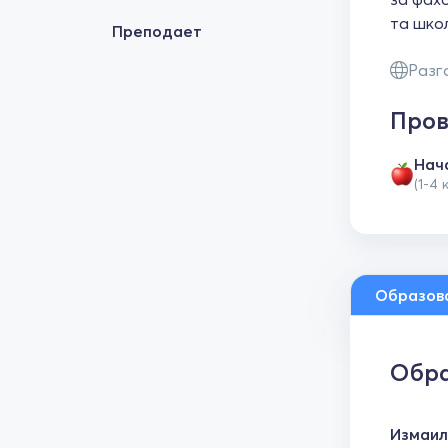
та школ
Преподает
Разг
Пров
Нач
(1-4 
Образов
Обра
Измаил