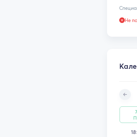
Специал
Не п
Кале
П
18