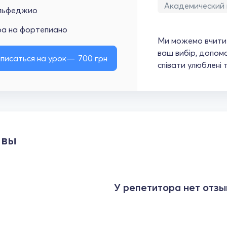
Академический 
льфеджио
ра на фортепиано
Ми можемо вчити 
ваш вибір, допомо
писаться на урок
700
грн
співати улюблені 
ывы
У репетитора нет отзы