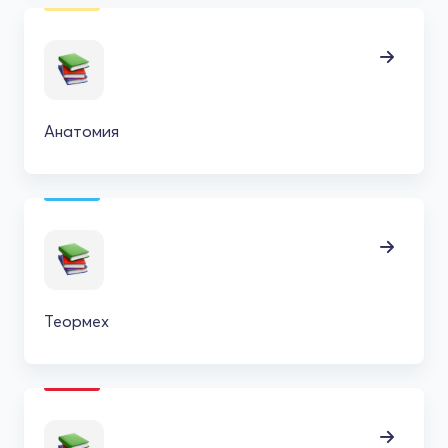
Анатомия
Теормех