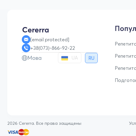
Попул
[email protected]
Репетито
+38(073)-866-92-22
Репетит
Мова
UA
RU
Репетито
Подгото
2026 Cererra. Все права защищены
Ус