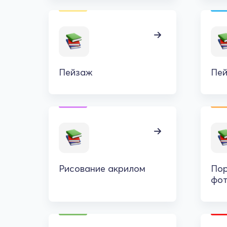
Пейзаж
Пей
Рисование акрилом
Пор
фо