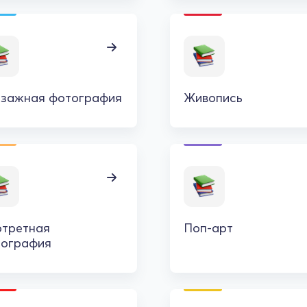
зажная фотография
Живопись
третная
Поп-арт
тография