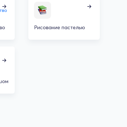
во
Рисование пастелью
шом