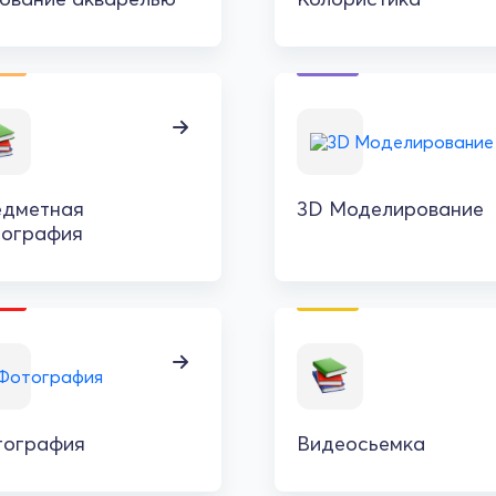
едметная
3D Моделирование
тография
тография
Видеосьемка