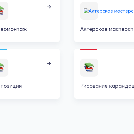
деомонтаж
Актерское мастерст
позиция
Рисование каранда