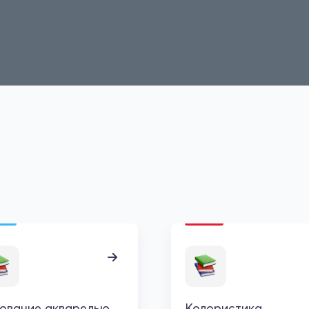
ование акварелью
Колористика