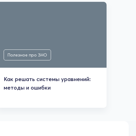
Полезное про ЗНО
Пол
Как решать системы уравнений:
Геом
методы и ошибки
мног