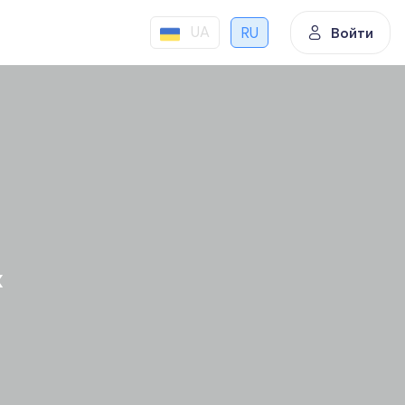
UA
RU
Войти
х