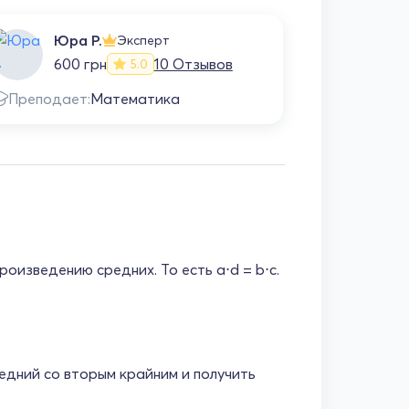
Юра Р.
Со
Эксперт
600 грн
10 Отзывов
75
5.0
Преподает:
Математика
Препода
оизведению средних. То есть a⋅d = b⋅c.
едний со вторым крайним и получить