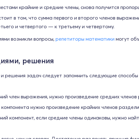
естами крайние и средние члены, снова получится пропор
стоит в том, что сумма первого и второго членов выражен
етьего и четвертого — к третьему и четвертому.
иями возникли вопросы,
репетиторы математики
могут объ
иями, решения
и решения задач следует запомнить следующие способы 
ний член выражения, нужно произведение средних членов 
 компонента нужно произведение крайних членов разделит
ний компонент, если средние члены одинаковы, нужно най
легче, чем на словах. Достаточно раз понять принцип фу