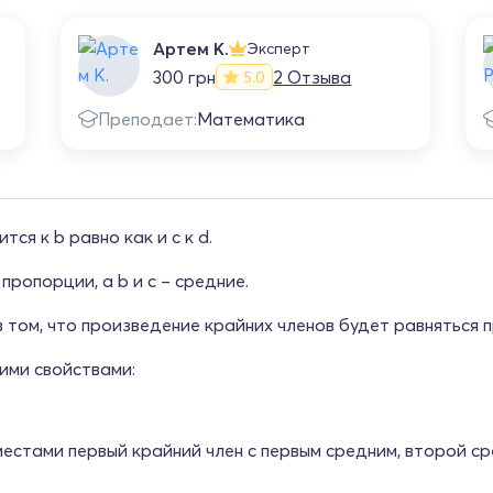
Артем К.
Эксперт
300 грн
2 Отзыва
5.0
Преподает:
Математика
ся к b равно как и c к d.
пропорции, а b и c – средние.
том, что произведение крайних членов будет равняться пр
ми свойствами:
стами первый крайний член с первым средним, второй ср