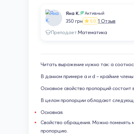
Яна К.
Активный
350 грн
1 Отзыв
5.0
Преподает:
Математика
Читать выражение нужно так: a соотносит
В данном примере a и d – крайние члены 
Основное свойство пропорций состоит в 
В целом пропорции обладают следующи
Основная.
Свойство обращения. Можно поменять ме
пропорцию.