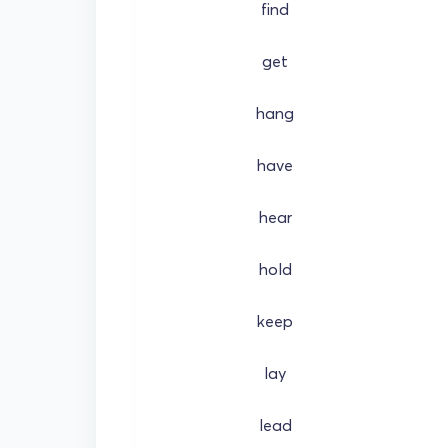
find
get
hang
have
hear
hold
keep
lay
lead