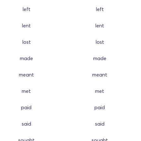
left
left
lent
lent
lost
lost
made
made
meant
meant
met
met
paid
paid
said
said
sought
sought