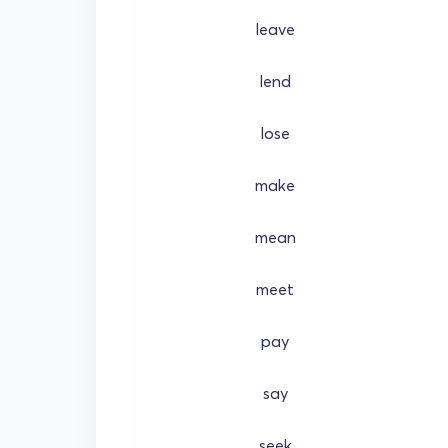
leave
lend
lose
make
mean
meet
pay
say
seek