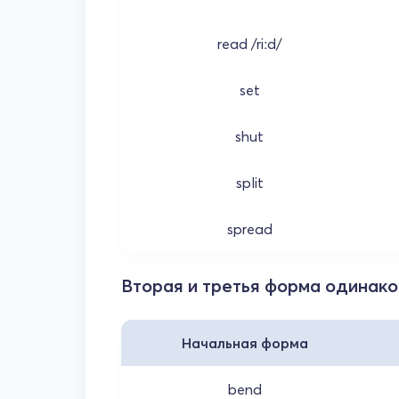
read /riːd/
set
shut
split
spread
Вторая и третья форма одинак
Начальная форма
bend