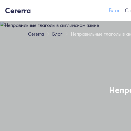
Блог
Ст
Cererra
Блог
Неправильные глаголы в а
Непр