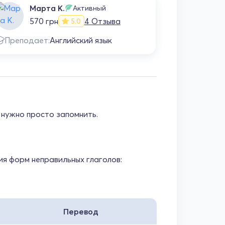
Марта К.
Ва
Активный
570 грн
4 Отзыва
69
5.0
Преподает:
Английский язык
Препода
х нужно просто запомнить.
я форм неправильных глаголов:
Перевод