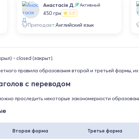
Анастасія Д.
Активный
450 грн
5.0
Преподает:
Английский язык
рыл) - closed (закрыт).
кретного правила образования второй и третьей формы, и
аголов с переводом
 можно проследить некоторые закономерности образовани
ые
Вторая форма
Третья форма