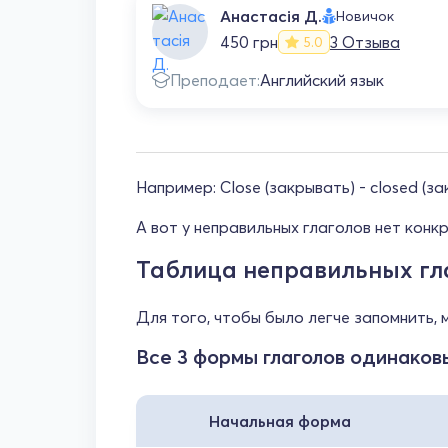
Анастасія Д.
Новичок
450 грн
3 Отзыва
5.0
Преподает:
Английский язык
Например: Close (закрывать) - closed (зак
А вот у неправильных глаголов нет кон
Таблица неправильных гл
Для того, чтобы было легче запомнить,
Все 3 формы глаголов одинаков
Начальная форма