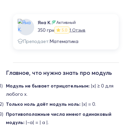
Яна К.
Активный
350 грн
1 Отзыв
5.0
Преподает:
Математика
Главное, что нужно знать про модуль
Модуль не бывает отрицательным:
|x| ≥ 0 для
любого x.
Только ноль даёт модуль ноль:
|x| = 0.
Противоположные числа имеют одинаковый
модуль:
|–a| = | a |.