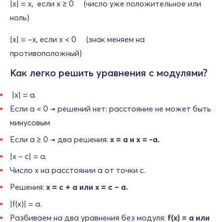
|x| = x, если x ≥ 0 (число уже положительное или
ноль)
|x| = –x, если x < 0 (знак меняем на
противоположный)
Как легко решить уравнения с модулями?
|x| = a.
Если a < 0 → решений нет: расстояние не может быть
минусовым
Если a ≥ 0 → два решения:
x = a и x = ‑a.
|x – c| = a.
Число x на расстоянии a от точки c.
Решения:
x = c + a или x = c – a.
|f(x)| = a.
Разбиваем на два уравнения без модуля:
f(x) = a или