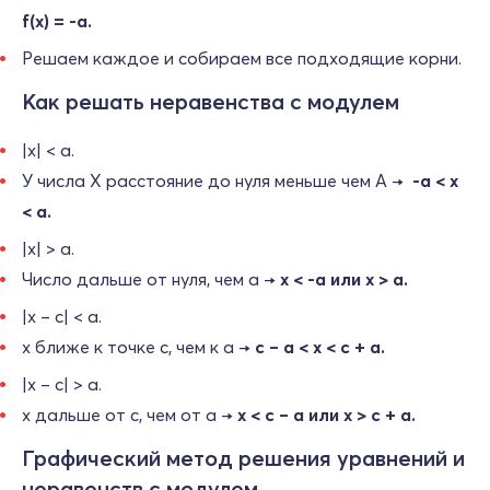
f(x) = ‑a.
Решаем каждое и собираем все подходящие корни.
Как решать неравенства с модулем
|x| < a.
У числа Х расстояние до нуля меньше чем А →
‑a < x
< a.
|x| > a.
Число дальше от нуля, чем a →
x < ‑a или x > a.
|x – c| < a.
x ближе к точке c, чем к a →
c – a < x < c + a.
|x – c| > a.
x дальше от c, чем от a →
x < c – a или x > c + a.
Графический метод решения уравнений и
неравенств с модулем