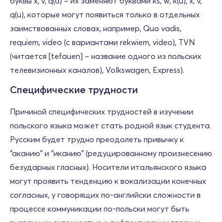
буквы x, v, q(u) – их заменяют буквами ks, w, k(u), x, v,
q(u), которые могут появиться только в отдельных
заимствованных словах, например, Quo vadis,
requiem, video (с вариантами rekwiem, video), TVN
(читается [tefauen] – название одного из польских
телевизионных каналов), Volkswagen, Express).
Специфические трудности
Причиной специфических трудностей в изучении
польского языка может стать родной язык студента.
Русским будет трудно преодолеть привычку к
“аканию” и “иканию” (редуцированному произнесению
безударных гласных). Носители итальянского языка
могут проявить тенденцию к вокализации конечных
согласных, у говорящих по-английски сложности в
процессе коммуникации по-польски могут быть