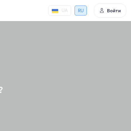
UA
RU
Войти
?