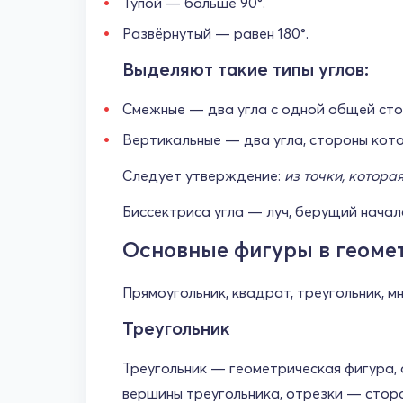
Тупой — больше 90°.
Развёрнутый — равен 180°.
Выделяют такие типы углов:
Смежные — два угла с одной общей стор
Вертикальные — два угла, стороны кот
Следует утверждение:
из точки, котора
Биссектриса угла — луч, берущий начало
Основные фигуры в геоме
Прямоугольник, квадрат, треугольник, м
Треугольник
Треугольник — геометрическая фигура, 
вершины треугольника, отрезки — стор