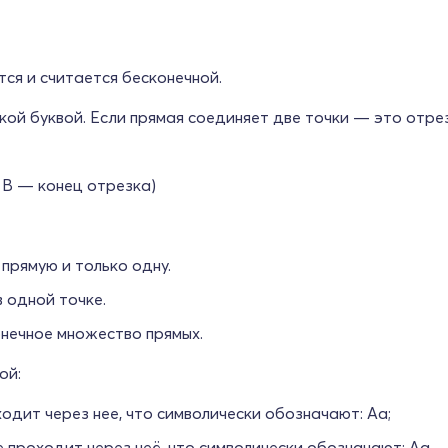
тся и считается бесконечной.
кой буквой. Если прямая соединяет две точки — это отре
 B — конец отрезка)
прямую и только одну.
 одной точке.
онечное множество прямых.
ой:
одит через нее, что символически обозначают: Aa;
 проходит через неё, что символически обозначают: Aa.