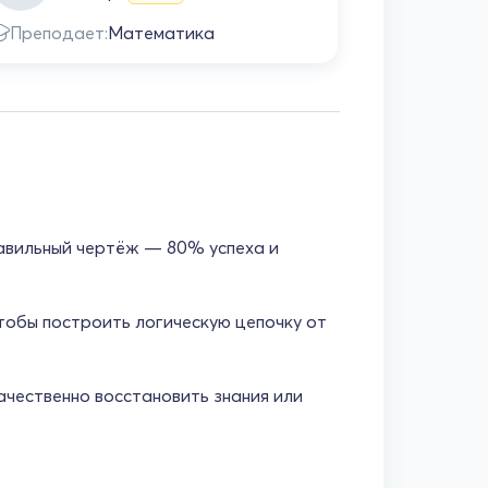
Преподает:
Математика
Препода
равильный чертёж — 80% успеха и
тобы построить логическую цепочку от
чественно восстановить знания или