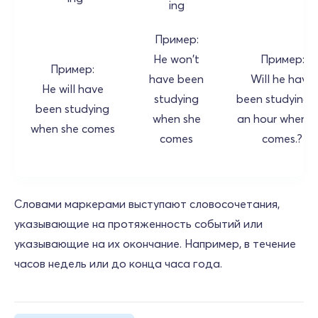
ing
Пример:
He won't
Пример:
Пример:
have been
Will he have
He will have
studying
been studying f
been studying
when she
an hour when s
when she comes
comes
comes.?
Словами маркерами выступают словосочетания,
указывающие на протяженность событий или
указывающие на их окончание. Например, в течение
часов недель или до конца часа года.