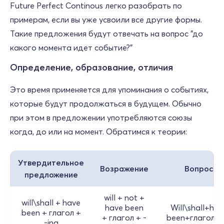
Future Perfect Continous легко разобрать по
примерам, если вы уже усвоили все другие формы.
Такие предложения будут отвечать на вопрос "до
какого момента идет событие?"
Определение, образование, отличия
Это время применяется для упоминания о событиях,
которые будут продолжаться в будущем. Обычно
при этом в предложении употребляются союзы
когда, до или на момент. Обратимся к теории:
Утвердительное
Возражение
Вопрос
предложение
will + not +
will\shall + have
have been
Will\shall+hav
been + глагол +
+ глагол + -
been+глагол+i
-ing