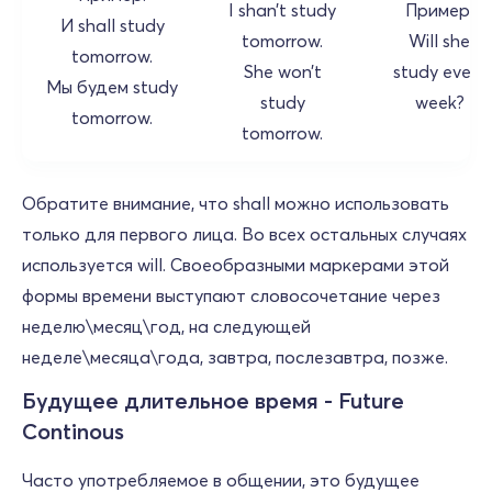
I shan’t study
Пример:
И shall study
tomorrow.
Will she
tomorrow.
She won’t
study every
Мы будем study
study
week?
tomorrow.
tomorrow.
Обратите внимание, что shall можно использовать
только для первого лица. Во всех остальных случаях
используется will. Своеобразными маркерами этой
формы времени выступают словосочетание через
неделю\месяц\год, на следующей
неделе\месяца\года, завтра, послезавтра, позже.
Будущее длительное время - Future
Continous
Часто употребляемое в общении, это будущее