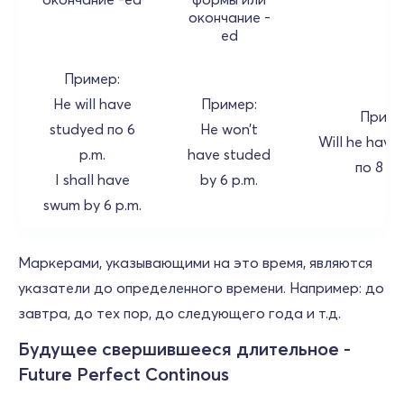
окончание -
ed
Пример:
He will have
Пример:
Приме
studyed по 6
He won’t
Will he have
p.m.
have studed
по 8 p.
I shall have
by 6 p.m.
swum by 6 p.m.
Маркерами, указывающими на это время, являются
указатели до определенного времени. Например: до
завтра, до тех пор, до следующего года и т.д.
Будущее свершившееся длительное -
Future Perfect Continous