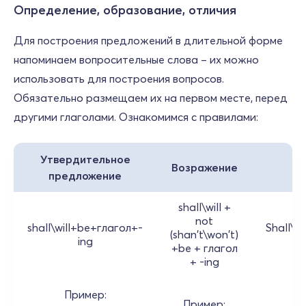
Определение, образование, отличия
Для построения предложений в длительной форме
напоминаем вопросительные слова – их можно
использовать для построения вопросов.
Обязательно размещаем их на первом месте, перед
другими глаголами. Ознакомимся с правилами:
Утвердительное
Возражение
предложение
shall\will +
not
shall\will+be+глагол+-
Shall\w
(shan't\won't)
ing
+be + глагол
+ -ing
Пример:
Пример: