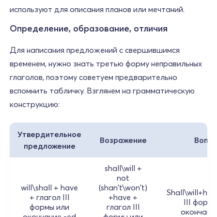
используют для описания планов или мечтаний.
Определение, образование, отличия
Для написания предложений с свершившимся
временем, нужно знать третью форму неправильных
глаголов, поэтому советуем предварительно
вспомнить табличку. Взглянем на грамматическую
конструкцию:
Утвердительное
Возражение
Вопр
предложение
shall\will +
not
will\shall + have
(shan't\won't)
Shall\will+ha
+ глагол III
+have +
III форм
формы или
глагол III
окончание
окончание -ed
формы или