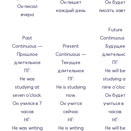
Он пишет
Он будет
Он писал
каждый день
писать завтр
вчера
Future
Past
Continuous —
Continuous —
Present
Будущее
Прошлое
Continuous —
длительное
длительное
Текущее
ПГ:
ПГ:
длительное
He will be
He was
ПГ:
studying at
studying at
He is studying
nine o'clock.
seven o'clock.
now.
Он будет
Он учился в 7
Он учится
учиться в 9
часов
сейчас
часов.
НГ:
НГ:
НГ:
He was writing
He is writing
He will be