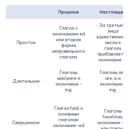
Прошлое
Настоящее
За третьего
Глагол с
лица
окончанием ed
единственног
или вторая
Простое
числа к
форма
глаголу
неправильного
прибавляется
глагола.
окончание -s.
Глаголы
Глаголы am,
was\were и
are, is и
Длительное
окончание -
окончание –
ing.
ing.
Глагол had, к
Глаголы
основным
have\has,
глаголам
Свершенное
окончание -ed
окончания -ed
или третья