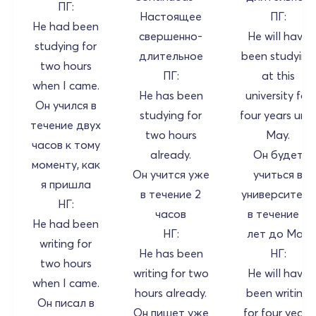
ПГ:
Настоящее
ПГ:
He had been
свершенно-
He will have
studying for
длительное
been studying
two hours
ПГ:
at this
when I came.
He has been
university for
Он учился в
studying for
four years unti
течение двух
two hours
May.
часов к тому
already.
Он будет
моменту, как
Он учится уже
учиться в
я пришла
в течение 2
университете
НГ:
часов
в течение 4
He had been
НГ:
лет до Мая
writing for
He has been
НГ:
two hours
writing for two
He will have
when I came.
hours already.
been writing
Он писал в
Он пишет уже
for four years