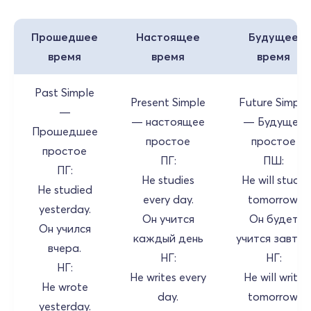
Прошедшее
Настоящее
Будущее
время
время
время
Past Simple
Present Simple
Future Simple
—
— настоящее
— Будущее
Прошедшее
простое
простое
простое
ПГ:
ПШ:
ПГ:
He studies
He will study
He studied
every day.
tomorrow.
yesterday.
Он учится
Он будет
Он учился
каждый день
учится завтр
вчера.
НГ:
НГ:
НГ:
He writes every
He will write
He wrote
day.
tomorrow.
yesterday.