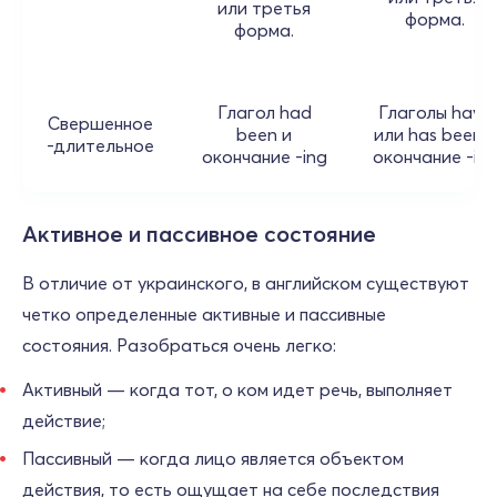
или третья
форма.
форма.
Глагол had
Глаголы have
Свершенное
been и
или has been и
-длительное
окончание -ing
окончание -in
Активное и пассивное состояние
В отличие от украинского, в английском существуют
четко определенные активные и пассивные
состояния. Разобраться очень легко:
Активный — когда тот, о ком идет речь, выполняет
действие;
Пассивный — когда лицо является объектом
действия, то есть ощущает на себе последствия