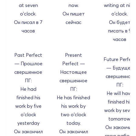
at seven
now.
writing at nine
o'clock.
Он пишет
o'clock.
Он писал в 7
сейчас
Он будет
часов
писать в 9
часов
Past Perfect
Present
Future Perfect
— Прошлое
Perfect —
— Будущее
свершенное
Настоящее
свершенное
ПГ:
свершенное
ПГ:
He had
ПГ:
He will have
finished his
He has finished
finished his
work by five
his work by
work by seven
o'clock
two o'clock
tomorrow.
yesterday
today.
Он закончит
Он закончил
Он закончил
свою работу