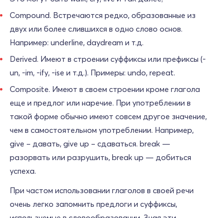
Compound. Встречаются редко, образованные из
двух или более слившихся в одно слово основ.
Например: underline, daydream и т.д.
Derived. Имеют в строении суффиксы или префиксы (-
un, -im, -ify, -ise и т.д.). Примеры: undo, repeat.
Composite. Имеют в своем строении кроме глагола
еще и предлог или наречие. При употреблении в
такой форме обычно имеют совсем другое значение,
чем в самостоятельном употреблении. Например,
give – давать, give up – сдаваться. break —
разорвать или разрушить, break up — добиться
успеха.
При частом использовании глаголов в своей речи
очень легко запомнить предлоги и суффиксы,
используемые в словообразовании. Зная эти