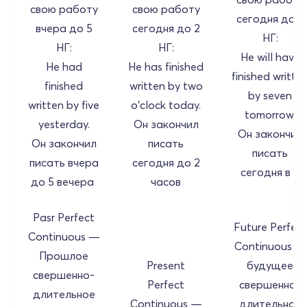
свою работу
свою работу
сегодня до 7
вчера до 5
сегодня до 2
НГ:
НГ:
НГ:
He will have
He had
He has finished
finished writte
finished
written by two
by seven
written by five
o'clock today.
tomorrow.
yesterday.
Он закончил
Он закончит
Он закончил
писать
писать
писать вчера
сегодня до 2
сегодня в 7
до 5 вечера
часов
Pasr Perfect
Future Perfect
Continuous —
Continuous —
Прошлое
Present
будущее
свершенно-
Perfect
свершенно-
длительное
Continuous —
длительное