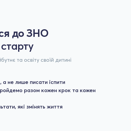
еся до ЗНО
 старту
бутнє та освіту своїй дитині
 а не лише писати іспити
 пройдемо разом кожен крок та кожен
тати, які змінять життя