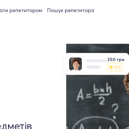
ати репетитором
Пошук репетитора
350 грн
4.9
едметів