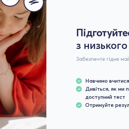
Підготуйт
з низького
Забезпечте гідне май
Навчимо вчитися,
Дивіться, як ми
доступний тест
Отримуйте резуль