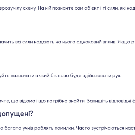
озумілу схему. На ній позначте сам об'єкт і ті сили, які на
начить всі сили надають на нього однаковий вплив. Якщо р
уйте визначити в який бік воно буде здійснювати рух.
те, що відомо і що потрібно знайти. Запишіть відповідні 
допущені?
а багато учнів роблять помилки. Часто зустрічаються наст