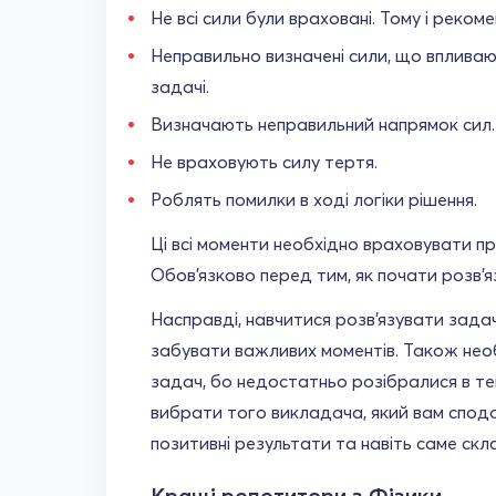
Не всі сили були враховані. Тому і реко
Неправильно визначені сили, що впливаю
задачі.
Визначають неправильний напрямок сил.
Не враховують силу тертя.
Роблять помилки в ході логіки рішення.
Ці всі моменти необхідно враховувати п
Обов'язково перед тим, як почати розв'я
Насправді, навчитися розв'язувати задач
забувати важливих моментів. Також необ
задач, бо недостатньо розібралися в т
вибрати того викладача, який вам сподо
позитивні результати та навіть саме скл
Кращі репетитори з Фізики