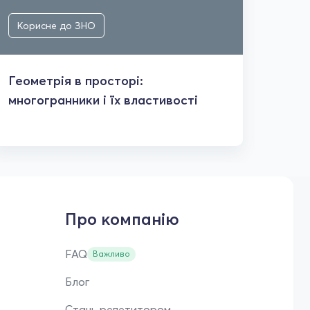
Корисне до ЗНО
Кор
Геометрія в просторі:
Табл
многогранники і їх властивості
при
Про компанію
FAQ
Важливо
Блог
Стань репетитором