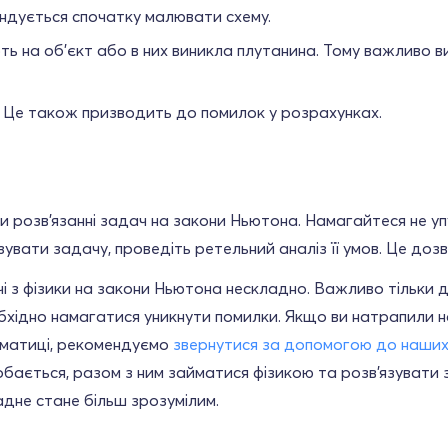
мендується спочатку малювати схему.
ть на об'єкт або в них виникла плутанина. Тому важливо 
 Це також призводить до помилок у розрахунках.
ри розв'язанні задач на закони Ньютона. Намагайтеся не у
зувати задачу, проведіть ретельний аналіз її умов. Це доз
і з фізики на закони Ньютона нескладно. Важливо тільки д
хідно намагатися уникнути помилки. Якщо ви натрапили на
ематиці, рекомендуємо
звернутися за допомогою до наших
бається, разом з ним займатися фізикою та розв'язувати з
адне стане більш зрозумілим.