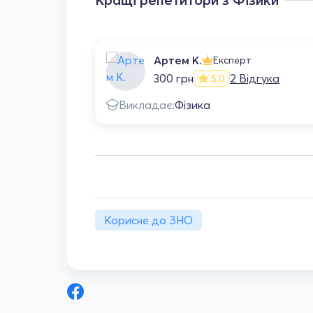
Артем К.
Експерт
300 грн
2 Відгука
5.0
Викладає:
Фізика
Корисне до ЗНО