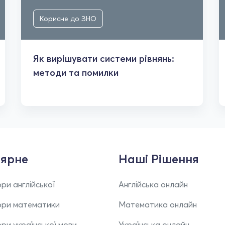
Корисне до ЗНО
Як вирішувати системи рівнянь:
методи та помилки
ярне
Наші Рішення
ри англійської
Англійська онлайн
ори математики
Математика онлайн
ри української мови
Українська онлайн