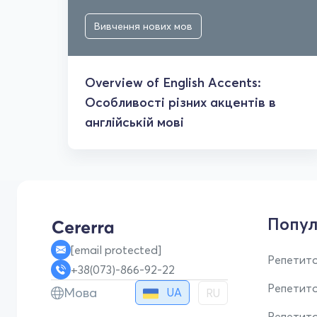
Вивчення нових мов
Overview of English Accents:
Особливості різних акцентів в
англійській мові
Попул
[email protected]
Репетито
+38(073)-866-92-22
Репетит
Мова
UA
RU
Репетито