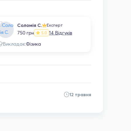
Соломія С.
Ол
Експерт
750 грн
14 Відгуків
50
5.0
Викладає:
Фізика
Викладає
12 травня