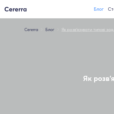
Блог
Ст
Cererra
Блог
Як розв'язувати типові за
Як розв'