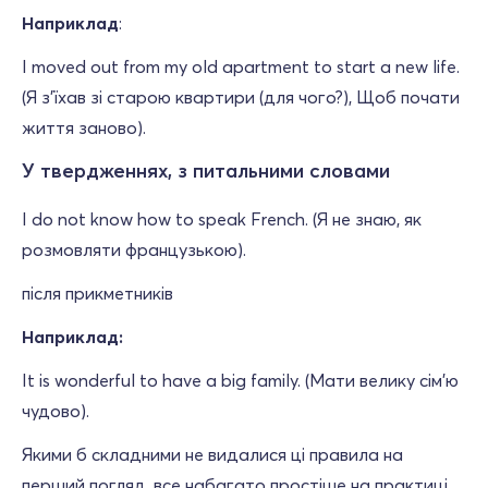
Наприклад
:
I moved out from my old apartment to start a new life.
(Я з'їхав зі старою квартири (для чого?), Щоб почати
життя заново).
У твердженнях, з питальними словами
I do not know how to speak French. (Я не знаю, як
розмовляти французькою).
після прикметників
Наприклад:
It is wonderful to have a big family. (Мати велику сім'ю
чудово).
Якими б складними не видалися ці правила на
перший погляд, все набагато простіше на практиці.