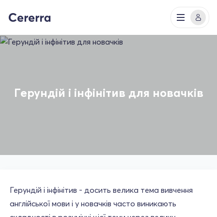
Герундій і інфінітив для новачків
Герундій і інфінітив - досить велика тема вивчення
англійської мови і у новачків часто виникають