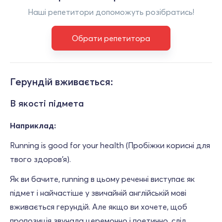
Наші репетитори допоможуть розібратись!
Обрати репетитора
Герундій вживається:
В якості підмета
Наприклад:
Running is good for your health (Пробіжки корисні для
твого здоров'я).
Як ви бачите, running в цьому реченні виступає як
підмет і найчастіше у звичайній англійській мові
вживається герундій. Але якщо ви хочете, щоб
пропозиція звучала церемонно і поетично, слід