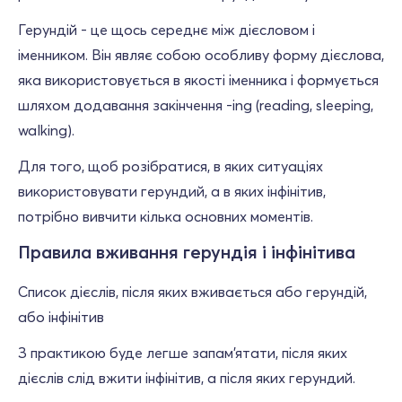
Герундій - це щось середнє між дієсловом і
іменником. Він являє собою особливу форму дієслова,
яка використовується в якості іменника і формується
шляхом додавання закінчення -ing (reading, sleeping,
walking).
Для того, щоб розібратися, в яких ситуаціях
використовувати герундий, а в яких інфінітив,
потрібно вивчити кілька основних моментів.
Правила вживання герундія і інфінітива
Список дієслів, після яких вживається або герундій,
або інфінітив
З практикою буде легше запам'ятати, після яких
дієслів слід вжити інфінітив, а після яких герундий.