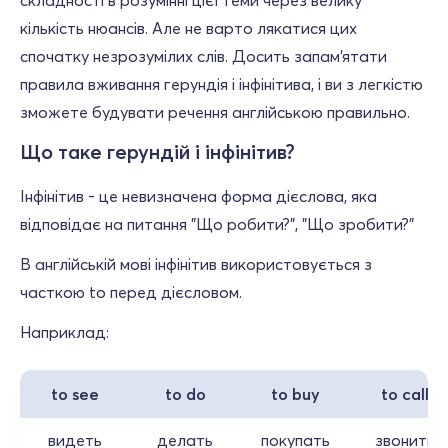
складності в розумінні цієї теми через велику
кількість нюансів. Але не варто лякатися цих
спочатку незрозумілих слів. Досить запам'ятати
правила вживання герундія і інфінітива, і ви з легкістю
зможете будувати речення англійською правильно.
Що таке герундій і інфінітив?
Інфінітив - це невизначена форма дієслова, яка
відповідає на питання "Що робити?", "Що зробити?"
В англійській мові інфінітив використовується з
часткою to перед дієсловом.
Наприклад:
to see
to do
to buy
to call
видеть
делать
покупать
звонить