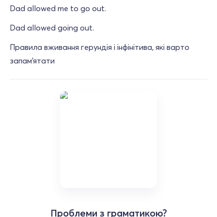
Dad allowed me to go out.
Dad allowed going out.
Правила вживання герундія і інфінітива, які варто
запам'ятати
Проблеми з граматикою?