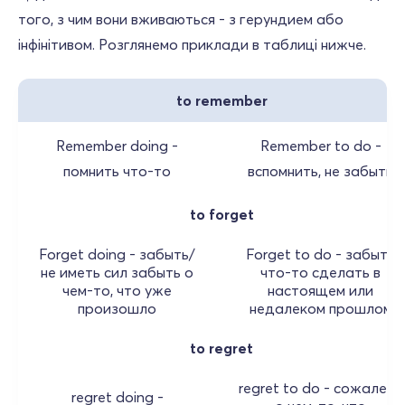
того, з чим вони вживаються - з герундием або
інфінітивом. Розглянемо приклади в таблиці нижче.
to remember
Remember doing -
Remember to do -
помнить что-то
вспомнить, не забыть
to forget
Forget doing - забыть/
Forget to do - забыть
не иметь сил забыть о
что-то сделать в
чем-то, что уже
настоящем или
произошло
недалеком прошлом
to regret
regret to do - сожалеть
regret doing -