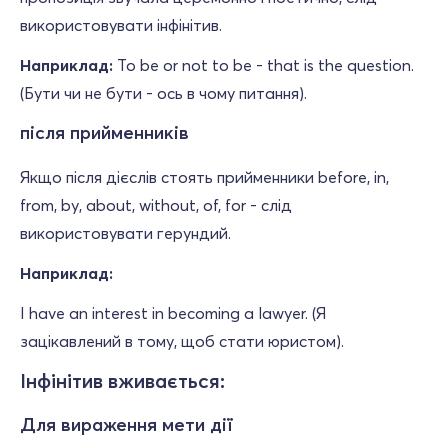
використовувати інфінітив.
Наприклад:
To be or not to be - that is the question.
(Бути чи не бути - ось в чому питання).
після прийменників
Якщо після дієслів стоять прийменники before, in,
from, by, about, without, of, for - слід
використовувати герундий.
Наприклад:
I have an interest in becoming a lawyer. (Я
зацікавлений в тому, щоб стати юристом).
Інфінітив вживається:
Для вираження мети дії