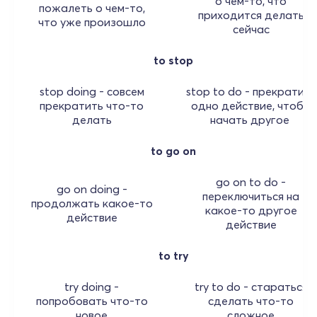
о чем-то, что
пожалеть о чем-то,
приходится делать
что уже произошло
сейчас
to stop
stop doing - совсем
stop to do - прекратить
прекратить что-то
одно действие, чтобы
делать
начать другое
to go on
go on to do -
go on doing -
переключиться на
продолжать какое-то
какое-то другое
действие
действие
to try
try doing -
try to do - стараться
попробовать что-то
сделать что-то
новое
сложное