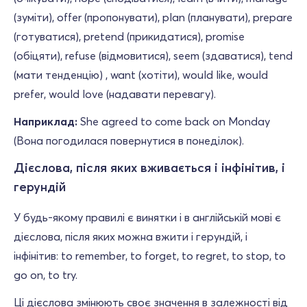
(зуміти), offer (пропонувати), plan (планувати), prepare
(готуватися), pretend (прикидатися), promise
(обіцяти), refuse (відмовитися), seem (здаватися), tend
(мати тенденцію) , want (хотіти), would like, would
prefer, would love (надавати перевагу).
Наприклад:
She agreed to come back on Monday
(Вона погодилася повернутися в понеділок).
Дієслова, після яких вживається і інфінітив, і
герундій
У будь-якому правилі є винятки і в англійській мові є
дієслова, після яких можна вжити і герундій, і
інфінітив: to remember, to forget, to regret, to stop, to
go on, to try.
Ці дієслова змінюють своє значення в залежності від