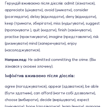
Герундій вживаємо після дієслів: admit (зізнатися),
appreciate (цінувати), avoid (уникати), consider
(розглядати), delay (відкладати), deny (відкидати),
keep (тримати, зберігати), miss (нудьгувати), suggest
(пропонувати ), quit (кидати), finish (закінчувати),
practise (практикувати), imagine (представляти), risk
(ризикувати) mind (заперечувати), enjoy
(насолоджуватися).
Наприклад:
He admitted committing the crime. (Він
зізнався у скоєнні злочину).
Інфінітив вживаємо після дієслів:
agree (погоджуватися), appear (здаватися), be able
(бути здатним), can afford (могти собі дозволити),
choose (вибирати), decide (вирішувати), expect
(очікувати), hope (сподіватися), learn (вчити), manage