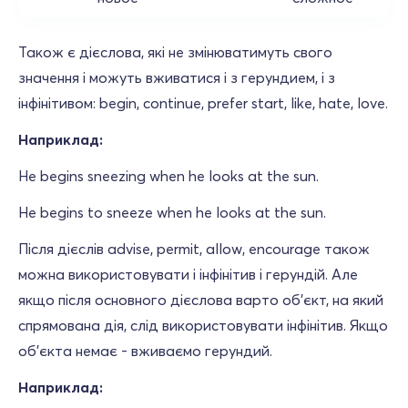
Також є дієслова, які не змінюватимуть свого
значення і можуть вживатися і з герундием, і з
інфінітивом: begin, continue, prefer start, like, hate, love.
Наприклад:
He begins sneezing when he looks at the sun.
He begins to sneeze when he looks at the sun.
Після дієслів advise, permit, allow, encourage також
можна використовувати і інфінітив і герундій. Але
якщо після основного дієслова варто об'єкт, на який
спрямована дія, слід використовувати інфінітив. Якщо
об'єкта немає - вживаємо герундий.
Наприклад: