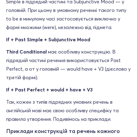
Simple в підрядній частині та Subjunctive Mood — у
головній. При цьому в умовному реченні такого типу
to be в минулому часі застосовується виключно у
формі множини (were), незалежно від підмета.
If + Past Simple + Subjunctive Mood
Third Conditional
має особливу конструкцію. В
підрядній частині речення використовується Past
Perfect, а от у головній — would have + V3 (дієслово у
третій формі).
If + Past Perfect + would + have + V3
Так, кожен з типів підрядних умовних речень в
англійській мові має свою особливу специфіку та
правила утворення. Подивімось на приклади.
Приклади конструкцій та речень кожного