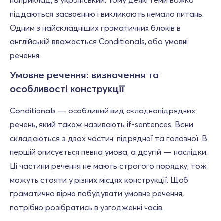
наприклад, в український. Тому деякі теми важко
піддаються засвоєнню і викликають немало питань.
Одним з найскладніших граматичних блоків в
англійській вважається Conditionals, або умовні
речення.
Умовне речення: визначення та
особливості конструкції
Conditionals — особливий вид складнопідрядних
речень, який також називають if-sentences. Вони
складаються з двох частин: підрядної та головної. В
першій описується певна умова, а другій — наслідки.
Ці частини речення не мають строгого порядку, тож
можуть стояти у різних місцях конструкції. Щоб
граматично вірно побудувати умовне речення,
потрібно розібратись в узгодженні часів.