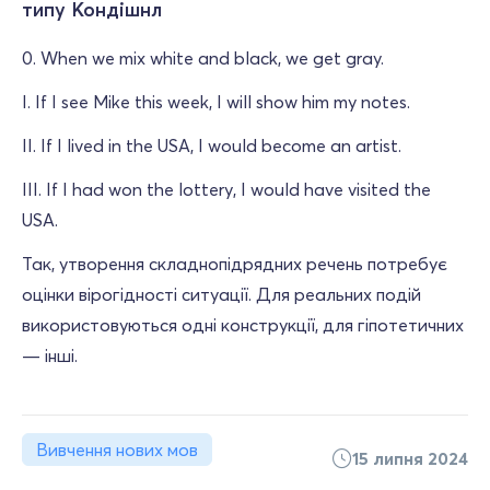
типу Кондішнл
0. When we mix white and black, we get gray.
I. If I see Mike this week, I will show him my notes.
II. If I lived in the USA, I would become an artist.
III. If I had won the lottery, I would have visited the
USA.
Так, утворення складнопідрядних речень потребує
оцінки вірогідності ситуації. Для реальних подій
використовуються одні конструкції, для гіпотетичних
— інші.
Вивчення нових мов
15 липня 2024