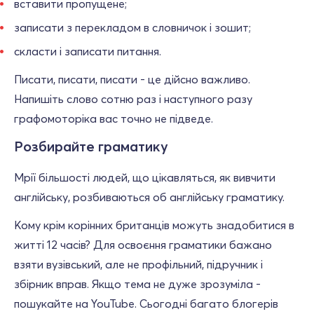
вставити пропущене;
записати з перекладом в словничок і зошит;
скласти і записати питання.
Писати, писати, писати - це дійсно важливо.
Напишіть слово сотню раз і наступного разу
графомоторіка вас точно не підведе.
Розбирайте граматику
Мрії більшості людей, що цікавляться, як вивчити
англійську, розбиваються об англійську граматику.
Кому крім корінних британців можуть знадобитися в
житті 12 часів? Для освоєння граматики бажано
взяти вузівський, але не профільний, підручник і
збірник вправ. Якщо тема не дуже зрозуміла -
пошукайте на YouTube. Сьогодні багато блогерів