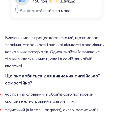
450 грн
3 Відгука
5.0
Викладає:
Англійська мова
Вивчення мов - процес комплексний, що вимагає
терпіння, старанності і значної кількості допоміжних
навчальних матеріалів. Однак знайти їх можна не
тільки в класній кімнаті, але і в самій звичайній
квартирі.
Що знадобиться для вивчення англійської
самостійно?
частотний словник (не обов'язково паперовий -
скачайте електронний з озвученням);
тлумачний (в ідеалі Longman), англо-російський і