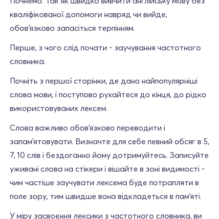
Почнемо. Так як швидко вивчити англійську мову без
кваліфікованої допомоги навряд чи вийде,
обов'язково запасіться терпінням.
Перше, з чого слід почати - заучування частотного
словника.
Почніть з першої сторінки, де дано найпопулярніші
слова мови, і поступово рухайтеся до кінця, до рідко
використовуваних лексем.
Слова важливо обов'язково переводити і
запам'ятовувати. Визначте для себе певний обсяг в 5,
7, 10 слів і бездоганно йому дотримуйтесь. Записуйте
уживані слова на стікери і вішайте в зоні видимості -
чим частіше заучувати лексема буде потрапляти в
поле зору, тим швидше вона відкладеться в пам'яті.
У міру засвоєння лексики з частотного словника, ви