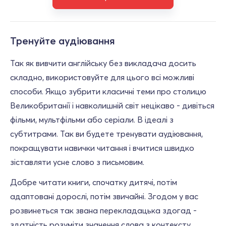
Тренуйте аудіювання
Так як вивчити англійську без викладача досить
складно, використовуйте для цього всі можливі
способи. Якщо зубрити класичні теми про столицю
Великобританії і навколишній світ нецікаво - дивіться
фільми, мультфільми або серіали. В ідеалі з
субтитрами. Так ви будете тренувати аудіювання,
покращувати навички читання і вчитися швидко
зіставляти усне слово з письмовим.
Добре читати книги, спочатку дитячі, потім
адаптовані дорослі, потім звичайні. Згодом у вас
розвинеться так звана перекладацька здогад -
здатність розуміти значення слова з контексту.