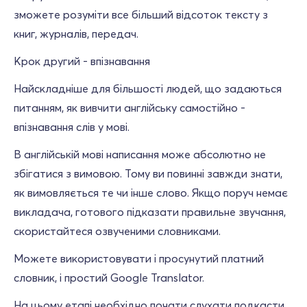
зможете розуміти все більший відсоток тексту з
книг, журналів, передач.
Крок другий - впізнавання
Найскладніше для більшості людей, що задаються
питанням, як вивчити англійську самостійно -
впізнавання слів у мові.
В англійській мові написання може абсолютно не
збігатися з вимовою. Тому ви повинні завжди знати,
як вимовляється те чи інше слово. Якщо поруч немає
викладача, готового підказати правильне звучання,
скористайтеся озвученими словниками.
Можете використовувати і просунутий платний
словник, і простий Google Translator.
На цьому етапі необхідно почати слухати подкасти,